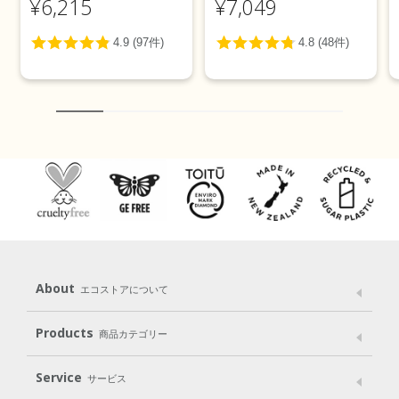
¥6,215
¥7,049
About
エコストアについて
メッセージ
ブランドストーリー
製品へのこだわり
Products
商品カテゴリー
パッケージへのこだわり
動物実験をしない
Laundry
Dish
（洗たく用洗剤）
（食器用洗剤）
Service
サービス
遺伝子組み換えでない