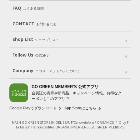
Cleaning
Baby
Kids
（住居用洗剤）
（ベビー）
（キッズ）
User Guide
My Page
Mail Magazine
FAQ
よくある質問
Body
Hair
Oral care
（ボディ）
（ヘア）
（オーラルケア）
Subscription（定期便）
CONTACT
お問い合わせ
Goods
Kit
（グッズ）
（WEB限定キット）
Shop List
Gift set
ショップリスト
（ギフトセット）
Shop List
GO GREEN CARD
Follow Us
公式SNS
LINE＠
Instagram
Facebook
X
Company
エコストアジャパンについて
会社案内
ご利用規約
プライバシーポリシー
GO GREEN MEMBER’S 公式アプリ
会員証の表示や新商品、キャンペーン情報、お得なク
特定商取引法に基づく表示
免責事項
ーポンもこのアプリで。
法人会員サービス
New Zealand Site
採用情報
Google Playでダウンロード
App Storeはこちら
MASH GO GREEN STORE
SNIDEL BEAUTY
Celvoke
to/one
F ORGANICS
/
O by F
La Maison Herboriste
Mitea ORGANIC
INNERSENSE
GO GREEN MEMBER'S