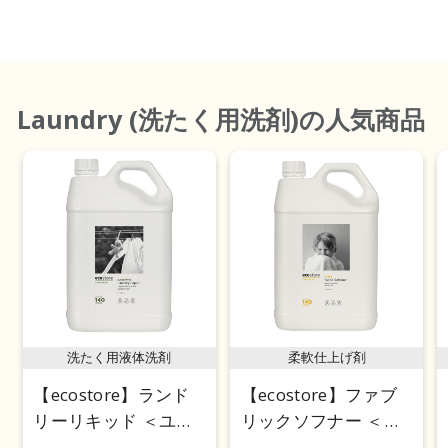
価格が安い
価格が高い
レビューが多い順
Laundry (洗たく用洗剤)
の人気商品
レビュー評価が高い順
人気順
洗たく用液体洗剤
柔軟仕上げ剤
【ecostore】ランド
【ecostore】ファブ
リーリキッド ＜ユー
リックソフナー ＜シ
カリ＞ 5L
トラス＞ 5L