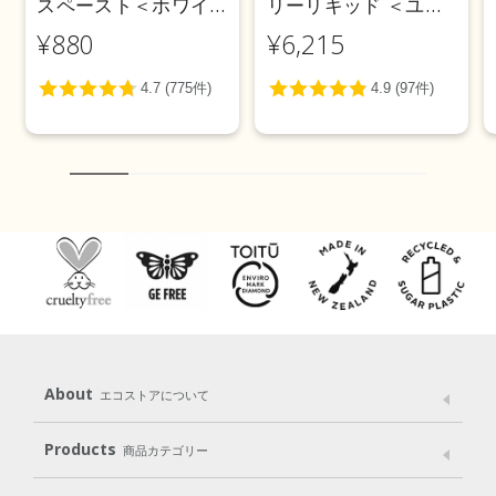
スペースト＜ホワイ
リーリキッド ＜ユー
トニング＞ 100g
カリ＞ 5L
¥880
¥6,215
About
エコストアについて
メッセージ
ブランドストーリー
製品へのこだわり
Products
商品カテゴリー
パッケージへのこだわり
動物実験をしない