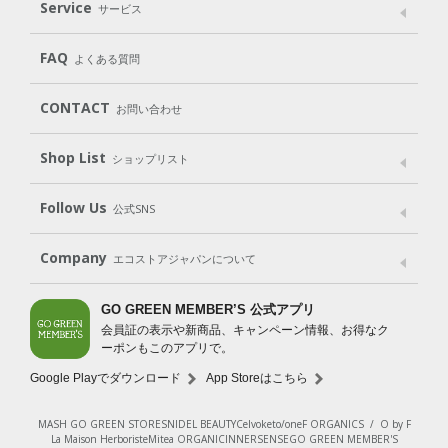
Laundry
Dish
（洗たく用洗剤）
（食器用洗剤）
Service
サービス
遺伝子組み換えでない
Cleaning
Baby
Kids
（住居用洗剤）
（ベビー）
（キッズ）
User Guide
My Page
Mail Magazine
FAQ
よくある質問
Body
Hair
Oral care
（ボディ）
（ヘア）
（オーラルケア）
Subscription（定期便）
CONTACT
お問い合わせ
Goods
Kit
（グッズ）
（WEB限定キット）
Shop List
Gift set
ショップリスト
（ギフトセット）
Shop List
GO GREEN CARD
Follow Us
公式SNS
LINE＠
Instagram
Facebook
X
Company
エコストアジャパンについて
会社案内
ご利用規約
プライバシーポリシー
GO GREEN MEMBER’S 公式アプリ
会員証の表示や新商品、キャンペーン情報、お得なク
特定商取引法に基づく表示
免責事項
ーポンもこのアプリで。
法人会員サービス
New Zealand Site
採用情報
Google Playでダウンロード
App Storeはこちら
MASH GO GREEN STORE
SNIDEL BEAUTY
Celvoke
to/one
F ORGANICS
/
O by F
La Maison Herboriste
Mitea ORGANIC
INNERSENSE
GO GREEN MEMBER'S