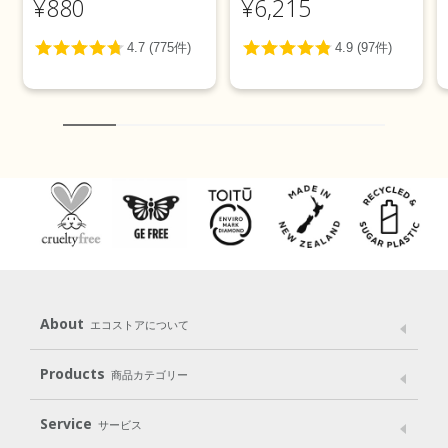
¥880
¥6,215
About
エコストアについて
メッセージ
ブランドストーリー
製品へのこだわり
Products
商品カテゴリー
パッケージへのこだわり
動物実験をしない
Laundry
Dish
（洗たく用洗剤）
（食器用洗剤）
Service
サービス
遺伝子組み換えでない