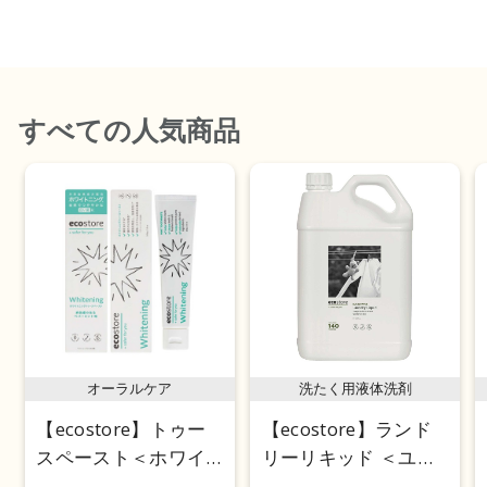
価格が安い
価格が高い
レビューが多い順
すべて
の人気商品
レビュー評価が高い順
人気順
オーラルケア
洗たく用液体洗剤
【ecostore】トゥー
【ecostore】ランド
スペースト＜ホワイ
リーリキッド ＜ユー
トニング＞ 100g
カリ＞ 5L