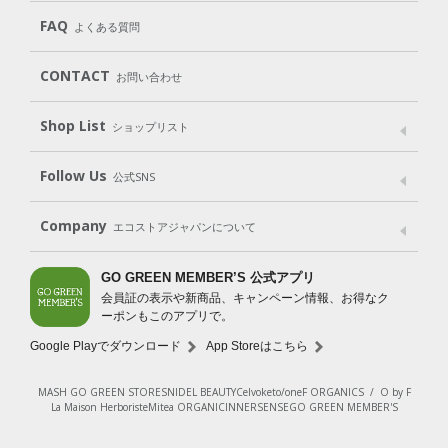
Cleaning
Baby
Kids
（住居用洗剤）
（ベビー）
（キッズ）
User Guide
My Page
Mail Magazine
FAQ
よくある質問
Body
Hair
Oral care
（ボディ）
（ヘア）
（オーラルケア）
Subscription（定期便）
CONTACT
お問い合わせ
Goods
Kit
（グッズ）
（WEB限定キット）
Shop List
Gift set
ショップリスト
（ギフトセット）
Shop List
GO GREEN CARD
Follow Us
公式SNS
LINE＠
Instagram
Facebook
X
Company
エコストアジャパンについて
会社案内
ご利用規約
プライバシーポリシー
GO GREEN MEMBER’S 公式アプリ
会員証の表示や新商品、キャンペーン情報、お得なク
特定商取引法に基づく表示
免責事項
ーポンもこのアプリで。
法人会員サービス
New Zealand Site
採用情報
Google Playでダウンロード
App Storeはこちら
MASH GO GREEN STORE
SNIDEL BEAUTY
Celvoke
to/one
F ORGANICS
/
O by F
La Maison Herboriste
Mitea ORGANIC
INNERSENSE
GO GREEN MEMBER'S