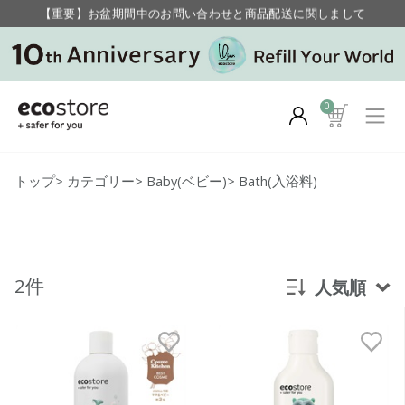
【重要】お盆期間中のお問い合わせと商品配送に関しまして
毎月お得にポイントが貯まる！ “月のポイントアップデー”
0
トップ
>
カテゴリー
>
Baby(ベビー)
>
Bath(入浴料)
2件
人気順
新着順
発売日順
価格が安い