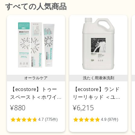
すべて
の人気商品
オーラルケア
洗たく用液体洗剤
【ecostore】トゥー
【ecostore】ランド
スペースト＜ホワイ
リーリキッド ＜ユー
トニング＞ 100g
カリ＞ 5L
¥880
¥6,215