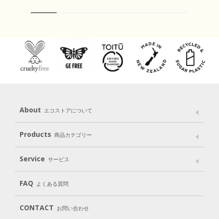
About
エコストアについて
メッセージ
ブランドストーリー
製品へのこだわり
Products
商品カテゴリー
パッケージへのこだわり
動物実験をしない
Laundry
Dish
（洗たく用洗剤）
（食器用洗剤）
Service
サービス
遺伝子組み換えでない
Cleaning
Baby
Kids
（住居用洗剤）
（ベビー）
（キッズ）
User Guide
My Page
Mail Magazine
FAQ
よくある質問
Body
Hair
Oral care
（ボディ）
（ヘア）
（オーラルケア）
Subscription（定期便）
CONTACT
お問い合わせ
Goods
Kit
（グッズ）
（WEB限定キット）