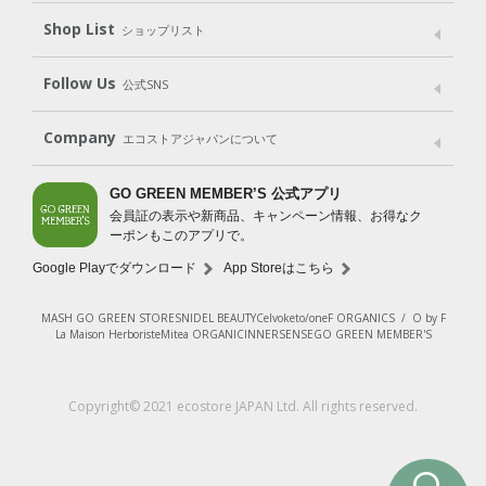
Shop List
Gift set
ショップリスト
（ギフトセット）
Shop List
GO GREEN CARD
Follow Us
公式SNS
LINE＠
Instagram
Facebook
X
Company
エコストアジャパンについて
会社案内
ご利用規約
プライバシーポリシー
GO GREEN MEMBER’S 公式アプリ
会員証の表示や新商品、キャンペーン情報、お得なク
特定商取引法に基づく表示
免責事項
ーポンもこのアプリで。
法人会員サービス
New Zealand Site
採用情報
Google Playでダウンロード
App Storeはこちら
MASH GO GREEN STORE
SNIDEL BEAUTY
Celvoke
to/one
F ORGANICS
/
O by F
La Maison Herboriste
Mitea ORGANIC
INNERSENSE
GO GREEN MEMBER'S
Copyright© 2021 ecostore JAPAN Ltd. All rights reserved.