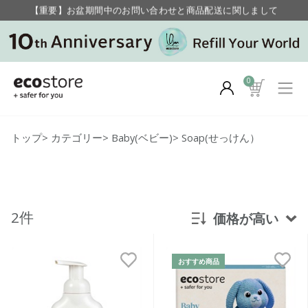
【重要】お盆期間中のお問い合わせと商品配送に関しまして
毎月お得にポイントが貯まる！ “月のポイントアップデー”
0
トップ
>
カテゴリー
>
Baby(ベビー)
>
Soap(せっけん）
2件
価格が高い
新着順
おすすめ商品
発売日順
価格が安い