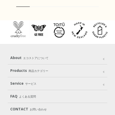
About
エコストアについて
メッセージ
ブランドストーリー
製品へのこだわり
Products
商品カテゴリー
パッケージへのこだわり
動物実験をしない
Laundry
Dish
（洗たく用洗剤）
（食器用洗剤）
Service
サービス
遺伝子組み換えでない
Cleaning
Baby
Kids
（住居用洗剤）
（ベビー）
（キッズ）
User Guide
My Page
Mail Magazine
FAQ
よくある質問
Body
Hair
Oral care
（ボディ）
（ヘア）
（オーラルケア）
Subscription（定期便）
CONTACT
お問い合わせ
Goods
Kit
（グッズ）
（WEB限定キット）