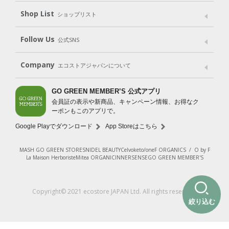
Shop List
Gift set
ショップリスト
（ギフトセット）
Shop List
GO GREEN CARD
Follow Us
公式SNS
LINE＠
Instagram
Facebook
X
Company
エコストアジャパンについて
会社案内
ご利用規約
プライバシーポリシー
GO GREEN MEMBER’S 公式アプリ
会員証の表示や新商品、キャンペーン情報、お得なク
特定商取引法に基づく表示
免責事項
ーポンもこのアプリで。
法人会員サービス
New Zealand Site
採用情報
Google Playでダウンロード
App Storeはこちら
MASH GO GREEN STORE
SNIDEL BEAUTY
Celvoke
to/one
F ORGANICS
/
O by F
La Maison Herboriste
Mitea ORGANIC
INNERSENSE
GO GREEN MEMBER'S
Copyright© 2021 ecostore JAPAN Ltd. All rights reserved.
絞り込む