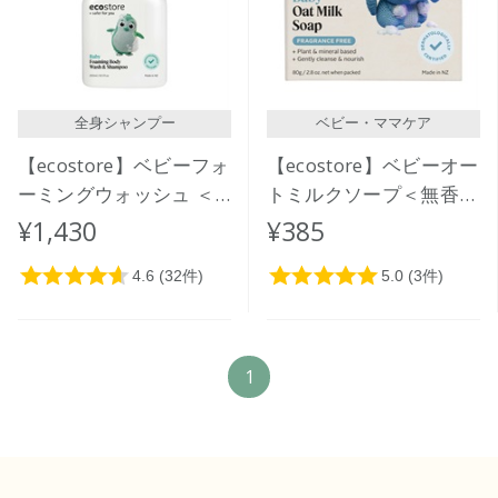
価格が高い
レビューが多い順
レビュー評価が高い順
全身シャンプー
ベビー・ママケア
人気順
【ecostore】ベビーフォ
【ecostore】ベビーオー
ーミングウォッシュ ＜
トミルクソープ＜無香料
全身泡シャンプー＞
＞
¥1,430
¥385
250mL
1