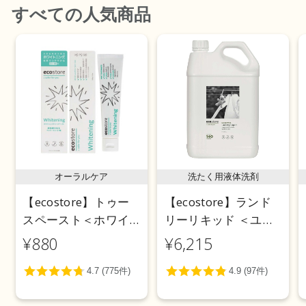
すべて
の人気商品
オーラルケア
洗たく用液体洗剤
【ecostore】トゥー
【ecostore】ランド
スペースト＜ホワイ
リーリキッド ＜ユー
トニング＞ 100g
カリ＞ 5L
¥880
¥6,215