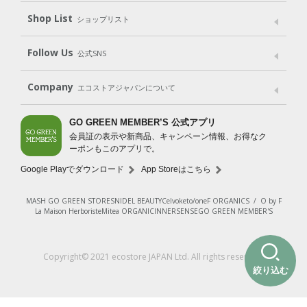
Shop List
Gift set
ショップリスト
（ギフトセット）
Shop List
GO GREEN CARD
Follow Us
公式SNS
LINE＠
Instagram
Facebook
X
Company
エコストアジャパンについて
会社案内
ご利用規約
プライバシーポリシー
GO GREEN MEMBER’S 公式アプリ
会員証の表示や新商品、キャンペーン情報、お得なク
特定商取引法に基づく表示
免責事項
ーポンもこのアプリで。
法人会員サービス
New Zealand Site
採用情報
Google Playでダウンロード
App Storeはこちら
MASH GO GREEN STORE
SNIDEL BEAUTY
Celvoke
to/one
F ORGANICS
/
O by F
La Maison Herboriste
Mitea ORGANIC
INNERSENSE
GO GREEN MEMBER'S
Copyright© 2021 ecostore JAPAN Ltd. All rights reserved.
絞り込む