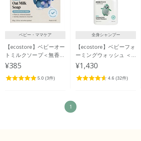
価格が高い
レビューが多い順
レビュー評価が高い順
ベビー・ママケア
全身シャンプー
人気順
【ecostore】ベビーオー
【ecostore】ベビーフォ
トミルクソープ＜無香料
ーミングウォッシュ ＜
＞
全身泡シャンプー＞
¥385
¥1,430
250mL
1