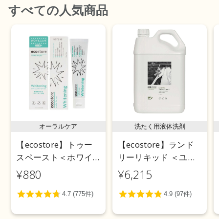
すべて
の人気商品
オーラルケア
洗たく用液体洗剤
【ecostore】トゥー
【ecostore】ランド
スペースト＜ホワイ
リーリキッド ＜ユー
トニング＞ 100g
カリ＞ 5L
¥880
¥6,215