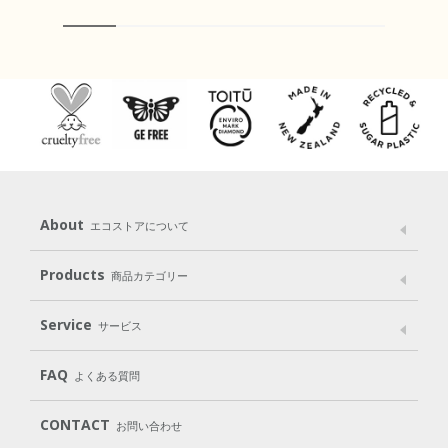
About
エコストアについて
メッセージ
ブランドストーリー
製品へのこだわり
Products
商品カテゴリー
パッケージへのこだわり
動物実験をしない
Laundry
Dish
（洗たく用洗剤）
（食器用洗剤）
Service
サービス
遺伝子組み換えでない
Cleaning
Baby
Kids
（住居用洗剤）
（ベビー）
（キッズ）
User Guide
My Page
Mail Magazine
FAQ
よくある質問
Body
Hair
Oral care
（ボディ）
（ヘア）
（オーラルケア）
Subscription（定期便）
CONTACT
お問い合わせ
Goods
Kit
（グッズ）
（WEB限定キット）