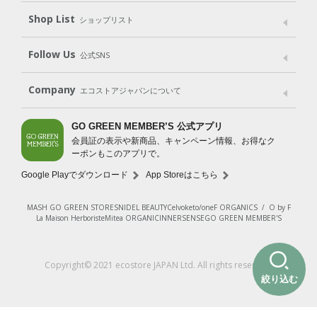
Shop List
Gift set
ショップリスト
（ギフトセット）
Shop List
GO GREEN CARD
Follow Us
公式SNS
LINE＠
Instagram
Facebook
X
Company
エコストアジャパンについて
会社案内
ご利用規約
プライバシーポリシー
GO GREEN MEMBER’S 公式アプリ
会員証の表示や新商品、キャンペーン情報、お得なク
特定商取引法に基づく表示
免責事項
ーポンもこのアプリで。
法人会員サービス
New Zealand Site
採用情報
Google Playでダウンロード
App Storeはこちら
MASH GO GREEN STORE
SNIDEL BEAUTY
Celvoke
to/one
F ORGANICS
/
O by F
La Maison Herboriste
Mitea ORGANIC
INNERSENSE
GO GREEN MEMBER'S
Copyright© 2021 ecostore JAPAN Ltd. All rights reserved.
絞り込む