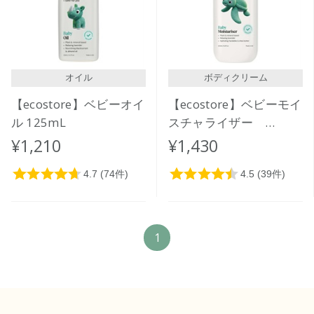
価格が高い
レビューが多い順
レビュー評価が高い順
オイル
ボディクリーム
人気順
【ecostore】ベビーオイ
【ecostore】ベビーモイ
ル 125mL
スチャライザー
200mL
¥1,210
¥1,430
1