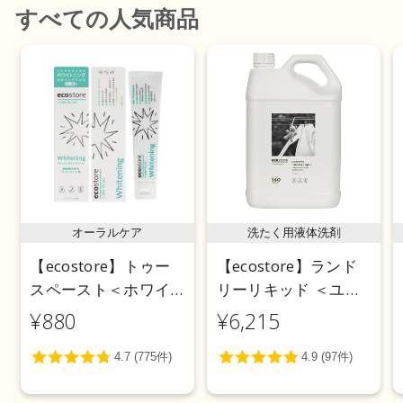
すべて
の人気商品
オーラルケア
洗たく用液体洗剤
【ecostore】トゥー
【ecostore】ランド
スペースト＜ホワイ
リーリキッド ＜ユー
トニング＞ 100g
カリ＞ 5L
¥880
¥6,215