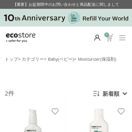
【重要】お盆期間中のお問い合わせと商品配送に関しまして
毎月お得にポイントが貯まる！ “月のポイントアップデー”
0
トップ
>
カテゴリー
>
Baby(ベビー)
>
Moisturizer(保湿剤)
2件
新着順
新着順
発売日順
価格が安い