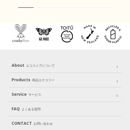
About
エコストアについて
メッセージ
ブランドストーリー
製品へのこだわり
Products
商品カテゴリー
パッケージへのこだわり
動物実験をしない
Laundry
Dish
（洗たく用洗剤）
（食器用洗剤）
Service
サービス
遺伝子組み換えでない
Cleaning
Baby
Kids
（住居用洗剤）
（ベビー）
（キッズ）
User Guide
My Page
Mail Magazine
FAQ
よくある質問
Body
Hair
Oral care
（ボディ）
（ヘア）
（オーラルケア）
Subscription（定期便）
CONTACT
お問い合わせ
Goods
Kit
（グッズ）
（WEB限定キット）