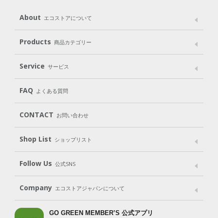
About
エコストアについて
メッセージ
ブランドストーリー
製品へのこだわり
Products
商品カテゴリー
パッケージへのこだわり
動物実験をしない
Laundry
Dish
（洗たく用洗剤）
（食器用洗剤）
Service
サービス
遺伝子組み換えでない
Cleaning
Baby
Kids
（住居用洗剤）
（ベビー）
（キッズ）
User Guide
My Page
Mail Magazine
FAQ
よくある質問
Body
Hair
Oral care
（ボディ）
（ヘア）
（オーラルケア）
Subscription（定期便）
CONTACT
お問い合わせ
Goods
Kit
（グッズ）
（WEB限定キット）
Shop List
Gift set
ショップリスト
（ギフトセット）
Shop List
GO GREEN CARD
Follow Us
公式SNS
LINE＠
Instagram
Facebook
X
Company
エコストアジャパンについて
会社案内
ご利用規約
プライバシーポリシー
GO GREEN MEMBER’S 公式アプリ