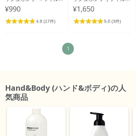
ドローズ＆シダー＞
＜ワイルドローズ＆シダ
¥990
¥1,650
300mL
ー＞ 850mL
1
Hand&Body (ハンド&ボディ)
の人
気商品