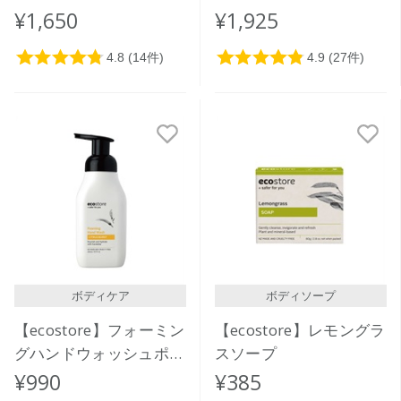
ングラス＆ライムリーフ
マヌカハニー＞ 900mL
¥1,650
¥1,925
＞850mL
ボディケア
ボディソープ
【ecostore】フォーミン
【ecostore】レモングラ
グハンドウォッシュポン
スソープ
プ ＜シトラスバースト
¥990
¥385
＞ 250ｍL