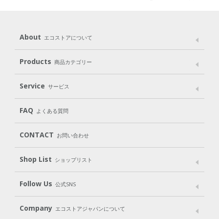
About
エコストアについて
メッセージ
ブランドストーリー
製品へのこだわり
Products
商品カテゴリー
パッケージへのこだわり
動物実験をしない
Laundry
Dish
（洗たく用洗剤）
（食器用洗剤）
Service
サービス
遺伝子組み換えでない
Cleaning
Baby
Kids
（住居用洗剤）
（ベビー）
（キッズ）
User Guide
My Page
Mail Magazine
FAQ
よくある質問
Body
Hair
Oral care
（ボディ）
（ヘア）
（オーラルケア）
Subscription（定期便）
CONTACT
お問い合わせ
Goods
Kit
（グッズ）
（WEB限定キット）
Shop List
Gift set
ショップリスト
（ギフトセット）
Shop List
GO GREEN CARD
Follow Us
公式SNS
LINE＠
Instagram
Facebook
X
Company
エコストアジャパンについて