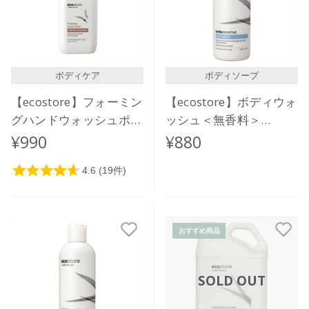
ボディケア
ボディソープ
【ecostore】フォーミン
【ecostore】ボディウォ
グハンドウォッシュポン
ッシュ＜無香料＞
プ ＜クリーミーココナ
350mL
¥990
¥880
ッツ＞ 250ｍL
おすすめ商品
SOLD OUT