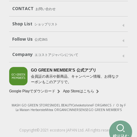
（ボディ）
（ヘア）
（オーラルケア）
Subscription（定期便）
CONTACT
お問い合わせ
Goods
Kit
（グッズ）
（WEB限定キット）
Shop List
Gift set
ショップリスト
（ギフトセット）
Shop List
GO GREEN CARD
Follow Us
公式SNS
LINE＠
Instagram
Facebook
X
Company
エコストアジャパンについて
会社案内
ご利用規約
プライバシーポリシー
GO GREEN MEMBER’S 公式アプリ
会員証の表示や新商品、キャンペーン情報、お得なク
特定商取引法に基づく表示
免責事項
ーポンもこのアプリで。
法人会員サービス
New Zealand Site
採用情報
Google Playでダウンロード
App Storeはこちら
MASH GO GREEN STORE
SNIDEL BEAUTY
Celvoke
to/one
F ORGANICS
/
O by F
La Maison Herboriste
Mitea ORGANIC
INNERSENSE
GO GREEN MEMBER'S
Copyright© 2021 ecostore JAPAN Ltd. All rights reserved.
絞り込む