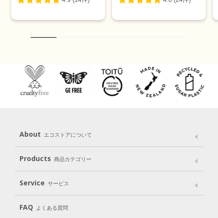
About
エコストアについて
メッセージ
ブランドストーリー
製品へのこだわり
Products
商品カテゴリー
パッケージへのこだわり
動物実験をしない
Laundry
Dish
（洗たく用洗剤）
（食器用洗剤）
Service
サービス
遺伝子組み換えでない
Cleaning
Baby
Kids
（住居用洗剤）
（ベビー）
（キッズ）
User Guide
My Page
Mail Magazine
FAQ
よくある質問
Body
Hair
Oral care