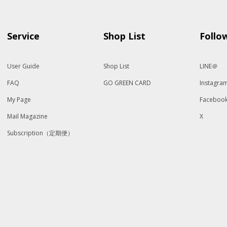
Service
Shop List
Follo
User Guide
Shop List
LINE＠
FAQ
GO GREEN CARD
Instagra
My Page
Faceboo
Mail Magazine
X
Subscription（定期便）