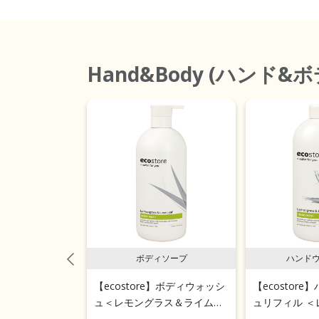
Hand&Body (ハンド&ボ
ィソープ
ボディソープ
ハンド
e】ボディウォッシ
【ecostore】ボディウォッシ
【ecostor
ローズ＆シダー
ュ＜レモングラス＆ライムリ
ュリフィル ＜
ーフ＞ 900mL
ライムリーフ＞