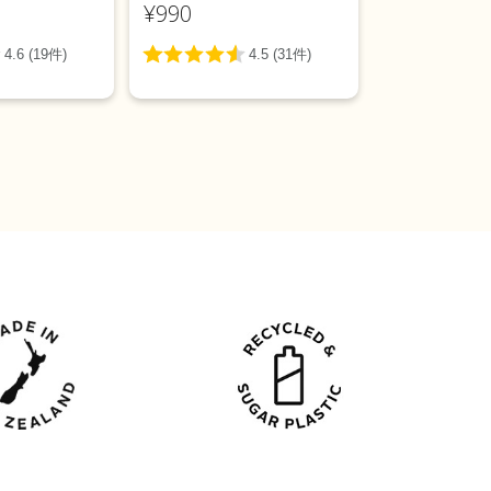
¥990
¥385