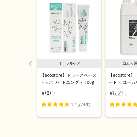
用液体洗剤
オーラルケア
洗たく
e】ランドリーリキ
【ecostore】トゥースペース
【ecostor
 5L
ト＜ホワイトニング＞ 100g
ッド ＜ユーカリ
¥880
¥6,215