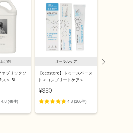
上げ剤
オーラルケア
ラン
e】ファブリックソ
【ecostore】トゥースペース
【ecostor
ス＞ 5L
ト＜コンプリートケア＞
ールウォッシ
100g
用＞リフィルパ
¥880
¥1,540