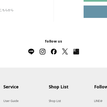
こちらから
follow us
Service
Shop List
Follo
User Guide
Shop List
LINE＠