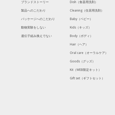
ブランドストーリー
Dish
（食器用洗剤）
製品へのこだわり
Cleaning
（住居用洗剤）
パッケージへのこだわり
Baby
（ベビー）
動物実験をしない
Kids
（キッズ）
遺伝子組み換えでない
Body
（ボディ）
Hair
（ヘア）
Oral care
（オーラルケア）
Goods
（グッズ）
Kit
（WEB限定キット）
Gift set
（ギフトセット）