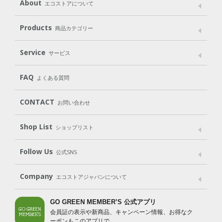
About
エコストアについて
メッセージ
ブランドストーリー
製品へのこだわり
Products
商品カテゴリー
パッケージへのこだわり
動物実験をしない
Laundry
Dish
（洗たく用洗剤）
（食器用洗剤）
Service
サービス
遺伝子組み換えでない
Cleaning
Baby
Kids
（住居用洗剤）
（ベビー）
（キッズ）
User Guide
My Page
Mail Magazine
FAQ
よくある質問
Body
Hair
Oral care
（ボディ）
（ヘア）
（オーラルケア）
Subscription（定期便）
CONTACT
お問い合わせ
Goods
Kit
（グッズ）
（WEB限定キット）
Shop List
Gift set
ショップリスト
（ギフトセット）
Shop List
GO GREEN CARD
Follow Us
公式SNS
LINE＠
Instagram
Facebook
X
Company
エコストアジャパンについて
会社案内
ご利用規約
プライバシーポリシー
GO GREEN MEMBER’S 公式アプリ
会員証の表示や新商品、キャンペーン情報、お得なク
特定商取引法に基づく表示
免責事項
ーポンもこのアプリで。