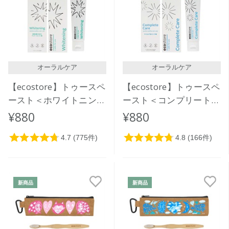
価格が安い
価格が高い
レビューが多い順
レビュー評価が高い順
オーラルケア
オーラルケア
人気順
【ecostore】トゥースペ
【ecostore】トゥースペ
ースト＜ホワイトニング
ースト＜コンプリートケ
＞ 100g
ア＞ 100g
¥880
¥880
新商品
新商品