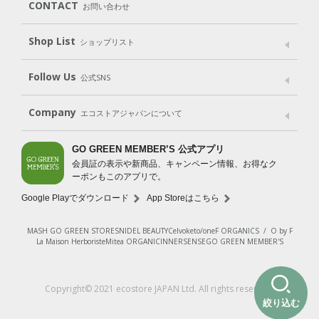
CONTACT
お問い合わせ
Goods
Kit
（グッズ）
（WEB限定キット）
Shop List
Gift set
ショップリスト
（ギフトセット）
Shop List
GO GREEN CARD
Follow Us
公式SNS
LINE＠
Instagram
Facebook
X
Company
エコストアジャパンについて
会社案内
ご利用規約
プライバシーポリシー
GO GREEN MEMBER’S 公式アプリ
会員証の表示や新商品、キャンペーン情報、お得なク
特定商取引法に基づく表示
免責事項
ーポンもこのアプリで。
法人会員サービス
New Zealand Site
採用情報
Google Playでダウンロード
App Storeはこちら
MASH GO GREEN STORE
SNIDEL BEAUTY
Celvoke
to/one
F ORGANICS
/
O by F
La Maison Herboriste
Mitea ORGANIC
INNERSENSE
GO GREEN MEMBER'S
Copyright© 2021 ecostore JAPAN Ltd. All rights reserved.
絞り込む