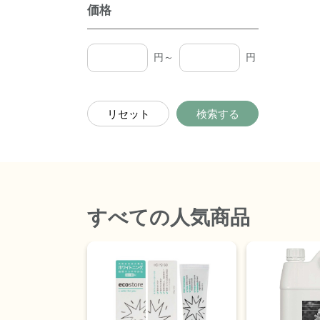
価格
円～
円
リセット
検索する
すべて
の人気商品