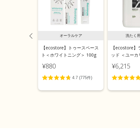
スペースト
オーラルケア
洗たく
e】 トゥースペース
【ecostore】トゥースペース
【ecostor
プロポリス＞
ト＜ホワイトニング＞ 100g
ッド ＜ユーカリ
¥880
¥6,215