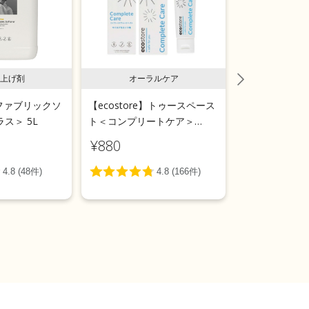
上げ剤
オーラルケア
ラン
e】ファブリックソ
【ecostore】トゥースペース
【ecostor
ス＞ 5L
ト＜コンプリートケア＞
ールウォッシ
100g
用＞リフィルパ
¥880
¥1,540