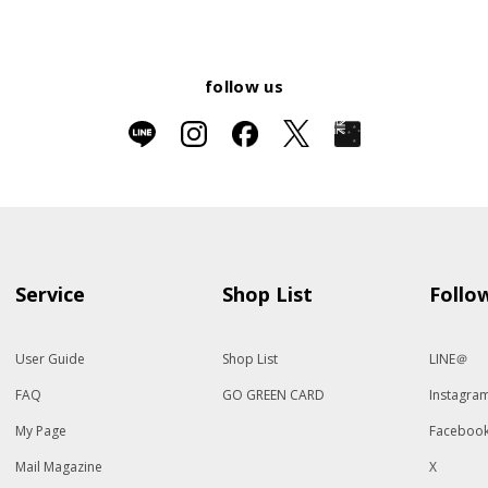
follow us
Service
Shop List
Follo
User Guide
Shop List
LINE＠
FAQ
GO GREEN CARD
Instagra
My Page
Faceboo
Mail Magazine
X