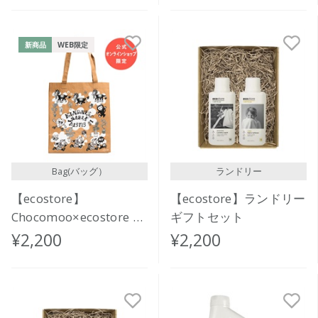
新商品
WEB限定
Bag(バッグ）
ランドリー
【ecostore】
【ecostore】ランドリー
Chocomoo×ecostore ウ
ギフトセット
ォッシャブルペーパーバ
¥2,200
¥2,200
ッグ<BROWN>