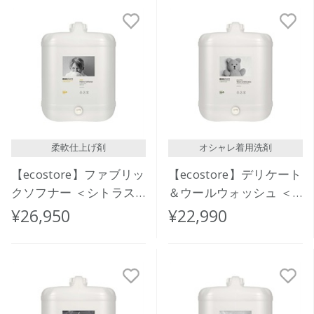
新着順
発売日順
価格が安い
価格が高い
レビューが多い順
レビュー評価が高い順
柔軟仕上げ剤
オシャレ着用洗剤
人気順
【ecostore】ファブリッ
【ecostore】デリケート
クソフナー ＜シトラス
＆ウールウォッシュ ＜
＞バルク 20L
おしゃれ着用＞ バルク
¥26,950
¥22,990
20L