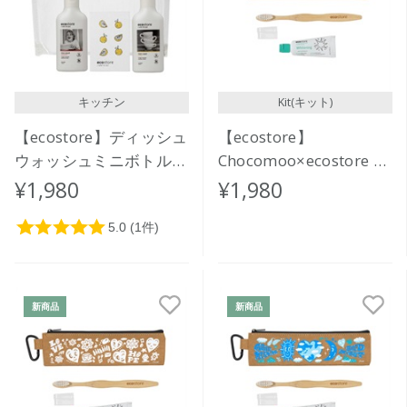
キッチン
Kit(キット)
【ecostore】ディッシュ
【ecostore】
ウォッシュミニボトルセ
Chocomoo×ecostore オ
ット(スポンジ付き)
ーラルケアセット
¥1,980
¥1,980
<BASIC>
新商品
新商品