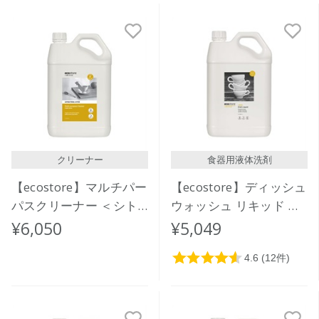
クリーナー
食器用液体洗剤
【ecostore】マルチパー
【ecostore】ディッシュ
パスクリーナー ＜シト
ウォッシュ リキッド ＜
ラス＞ 5L
レモン＞ 5L
¥6,050
¥5,049