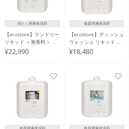
洗たく用液体洗剤
食器用液体洗剤
【ecostore】ランドリー
【ecostore】ディッシュ
リキッド ＜無香料＞ バ
ウォッシュ リキッド ＜
ルク 20L
グレープフルーツ＞ バ
¥22,990
¥18,480
ルク 20L
食器用液体洗剤
食器用液体洗剤