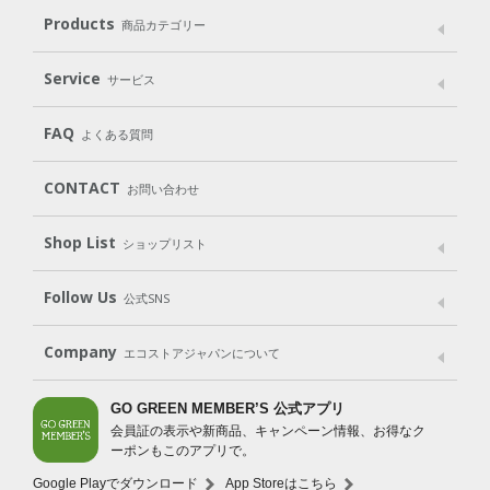
メッセージ
ブランドストーリー
製品へのこだわり
Products
商品カテゴリー
パッケージへのこだわり
動物実験をしない
Laundry
Dish
（洗たく用洗剤）
（食器用洗剤）
Service
サービス
遺伝子組み換えでない
Cleaning
Baby
Kids
（住居用洗剤）
（ベビー）
（キッズ）
User Guide
My Page
Mail Magazine
FAQ
よくある質問
Body
Hair
Oral care
（ボディ）
（ヘア）
（オーラルケア）
Subscription（定期便）
CONTACT
お問い合わせ
Goods
Kit
（グッズ）
（WEB限定キット）
Shop List
Gift set
ショップリスト
（ギフトセット）
Shop List
GO GREEN CARD
Follow Us
公式SNS
LINE＠
Instagram
Facebook
X
Company
エコストアジャパンについて
会社案内
ご利用規約
プライバシーポリシー
GO GREEN MEMBER’S 公式アプリ
会員証の表示や新商品、キャンペーン情報、お得なク
特定商取引法に基づく表示
免責事項
ーポンもこのアプリで。
法人会員サービス
New Zealand Site
採用情報
Google Playでダウンロード
App Storeはこちら