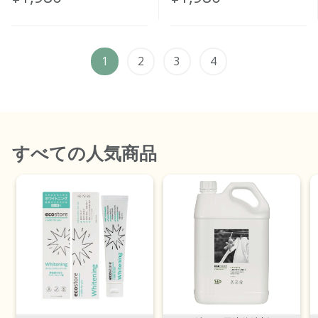
<RELAX>
<FUNNY PONIES>
1
2
3
4
すべて
の人気商品