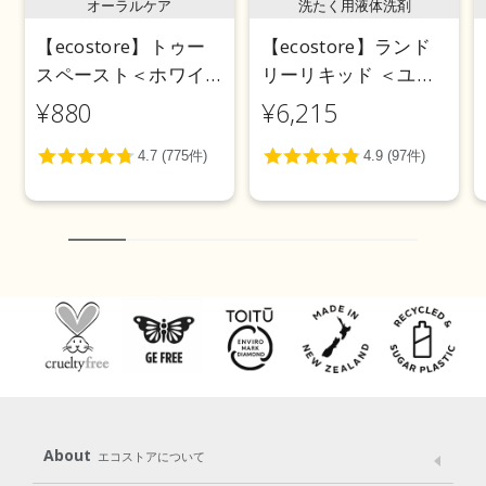
オーラルケア
洗たく用液体洗剤
【ecostore】トゥー
【ecostore】ランド
スペースト＜ホワイ
リーリキッド ＜ユー
トニング＞ 100g
カリ＞ 5L
¥880
¥6,215
About
エコストアについて