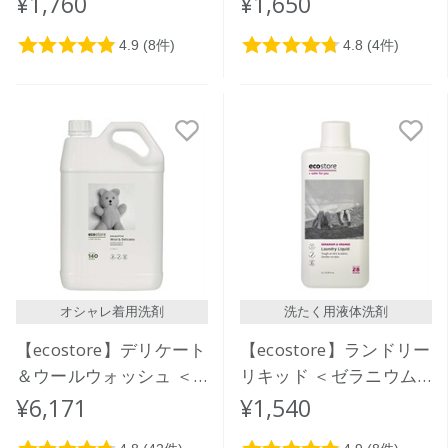
¥1,760
¥1,650
オシャレ着用洗剤
洗たく用液体洗剤
【ecostore】デリケート
【ecostore】ランドリー
＆ウールウォッシュ ＜
リキッド ＜ゼラニウム
おしゃれ着用＞ 5L
＆オレンジ＞1L
¥6,171
¥1,540