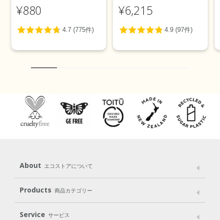
トニング＞ 100g
カリ＞ 5L
¥880
¥6,215
About
エコストアについて
メッセージ
ブランドストーリー
製品へのこだわり
Products
商品カテゴリー
パッケージへのこだわり
動物実験をしない
Laundry
Dish
（洗たく用洗剤）
（食器用洗剤）
Service
サービス