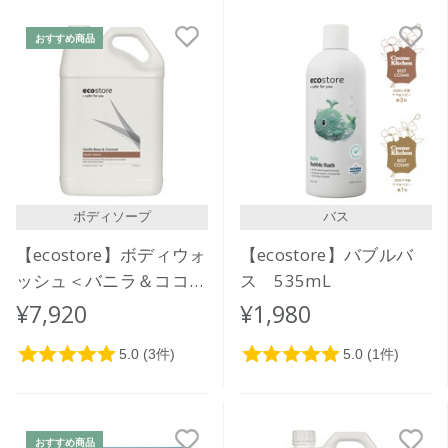
おすすめ商品
ボディソープ
バス
【ecostore】ボディウォ
【ecostore】バブルバ
ッシュ＜バニラ＆ココナ
ス 535mL
ッツ＞5L
¥7,920
¥1,980
おすすめ商品