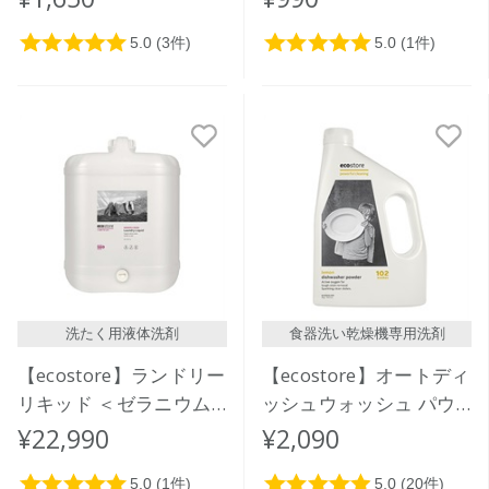
洗たく用液体洗剤
食器洗い乾燥機専用洗剤
【ecostore】ランドリー
【ecostore】オートディ
リキッド ＜ゼラニウム
ッシュウォッシュ パウ
＆オレンジ＞バルク 20L
ダー ＜レモン＞ 2kg
¥22,990
¥2,090