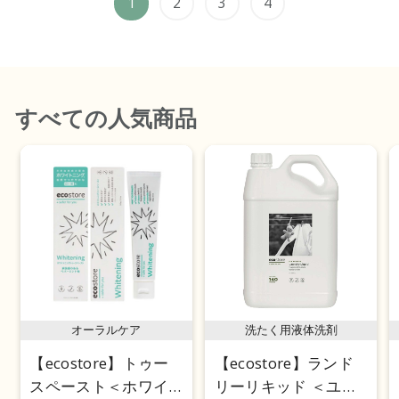
1
2
3
4
すべて
の人気商品
オーラルケア
洗たく用液体洗剤
【ecostore】トゥー
【ecostore】ランド
スペースト＜ホワイ
リーリキッド ＜ユー