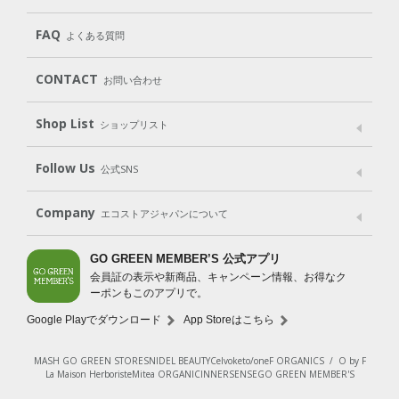
遺伝子組み換えでない
Cleaning
Baby
Kids
（住居用洗剤）
（ベビー）
（キッズ）
User Guide
My Page
Mail Magazine
FAQ
よくある質問
Body
Hair
Oral care
（ボディ）
（ヘア）
（オーラルケア）
Subscription（定期便）
CONTACT
お問い合わせ
Goods
Kit
（グッズ）
（WEB限定キット）
Shop List
Gift set
ショップリスト
（ギフトセット）
Shop List
GO GREEN CARD
Follow Us
公式SNS
LINE＠
Instagram
Facebook
X
Company
エコストアジャパンについて
会社案内
ご利用規約
プライバシーポリシー
GO GREEN MEMBER’S 公式アプリ
会員証の表示や新商品、キャンペーン情報、お得なク
特定商取引法に基づく表示
免責事項
ーポンもこのアプリで。
法人会員サービス
New Zealand Site
採用情報
Google Playでダウンロード
App Storeはこちら
MASH GO GREEN STORE
SNIDEL BEAUTY
Celvoke
to/one
F ORGANICS
/
O by F
La Maison Herboriste
Mitea ORGANIC
INNERSENSE
GO GREEN MEMBER'S