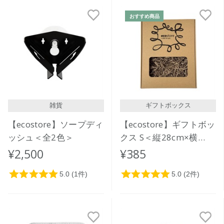
新着順
おすすめ商品
発売日順
価格が安い
価格が高い
レビューが多い順
レビュー評価が高い順
雑貨
ギフトボックス
人気順
【ecostore】ソープディ
【ecostore】ギフトボッ
ッシュ＜全2色＞
クス S＜縦28cm×横
21.5cm×高さ6.5cm＞
¥2,500
¥385