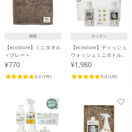
雑貨
キッチン
【ecostore】ミニタオル
【ecostore】ディッシュ
＜グレー＞
ウォッシュミニボトルセ
ット(スポンジ付き)
¥770
¥1,980