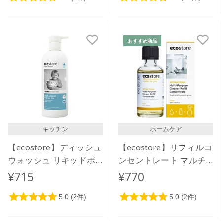
おすすめ商品
キッチン
ホームケア
【ecostore】ディッシュ
【ecostore】リフィルコ
ウォッシュ リキッドポ
ンセントレート マルチ
ンプ ＜無香料＞ 350mL
クリーナー＜シトラス＞
¥715
¥770
50mL