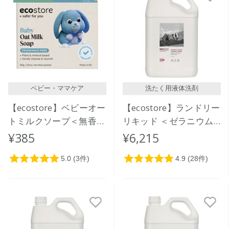
ベビー・ママケア
洗たく用液体洗剤
【ecostore】ベビーオー
【ecostore】ランドリー
トミルクソープ＜無香料
リキッド ＜ゼラニウム
＞
＆オレンジ＞5L
¥385
¥6,215