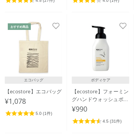
おすすめ商品
エコバッグ
ボディケア
【ecostore】エコバッグ
【ecostore】フォーミン
グハンドウォッシュポン
¥1,078
プ ＜シトラスバースト
¥990
＞ 250ｍL