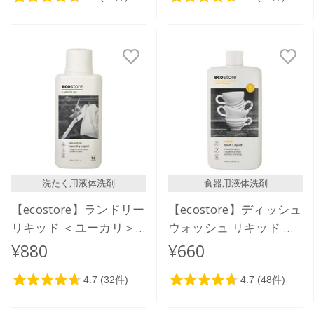
洗たく用液体洗剤
食器用液体洗剤
【ecostore】ランドリー
【ecostore】ディッシュ
リキッド ＜ユーカリ＞
ウォッシュ リキッド ＜
500mL
レモン＞ 500mL
¥880
¥660