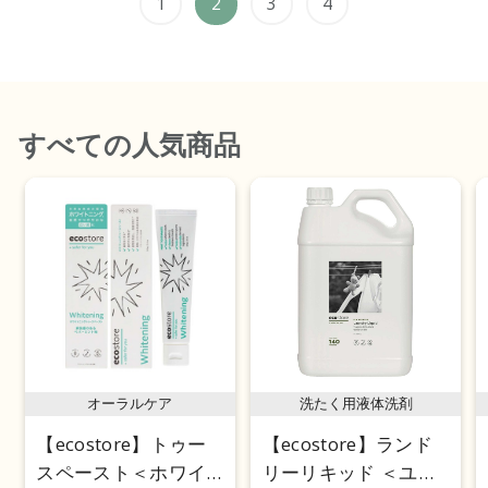
1
2
3
4
すべて
の人気商品
オーラルケア
洗たく用液体洗剤
【ecostore】トゥー
【ecostore】ランド
スペースト＜ホワイ
リーリキッド ＜ユー