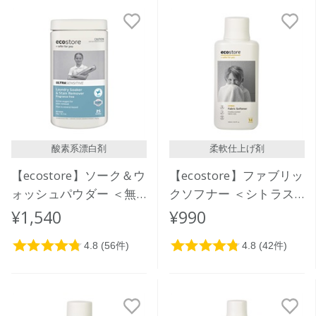
新着順
発売日順
価格が安い
価格が高い
レビューが多い順
レビュー評価が高い順
酸素系漂白剤
柔軟仕上げ剤
人気順
【ecostore】ソーク＆ウ
【ecostore】ファブリッ
ォッシュパウダー ＜無
クソフナー ＜シトラス
香料＞ 1kg
＞ 500mL
¥1,540
¥990