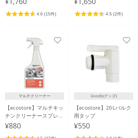
¥1,760
¥1,650
マルチクリーナー
Goods(グッズ)
【ecostore】マルチキッ
【ecostore】20Lバルク
チンクリーナースプレー
用タップ
＜オレンジ＆タイム＞
¥880
¥550
500mL