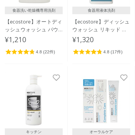
食器洗い乾燥機専用洗剤
食器用液体洗剤
【ecostore】オートディ
【ecostore】ディッシュ
ッシュウォッシュ パウ
ウォッシュ リキッド ＜
ダー ＜レモン＞ 1kg
無香料＞ 1L
¥1,210
¥1,320
キッチン
オーラルケア