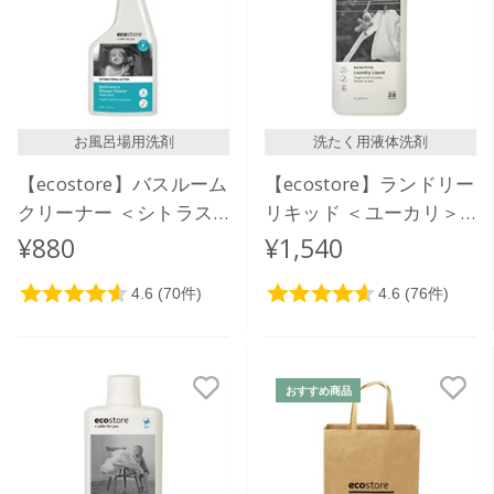
お風呂場用洗剤
洗たく用液体洗剤
【ecostore】バスルーム
【ecostore】ランドリー
クリーナー ＜シトラス
リキッド ＜ユーカリ＞
＞ 500mL
1L
¥880
¥1,540
おすすめ商品