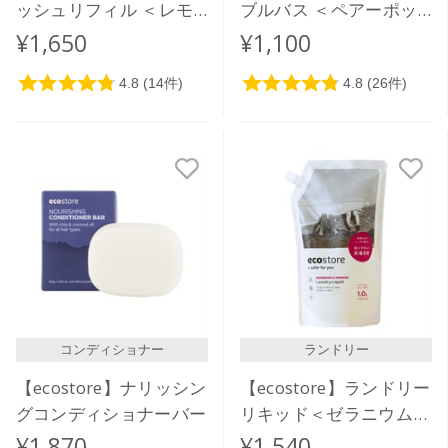
ッシュリフィル ＜レモ
ブルバス ＜ペアーポッ
ングラス＆ライムリーフ
プ＞ 400mL
¥1,650
¥1,100
＞850mL
コンディショナー
ランドリー
【ecostore】ナリッシン
【ecostore】ランドリー
グコンディショナーバー
リキッド＜ゼラニウム＆
オレンジ＞リフィルパッ
¥1,870
¥1,540