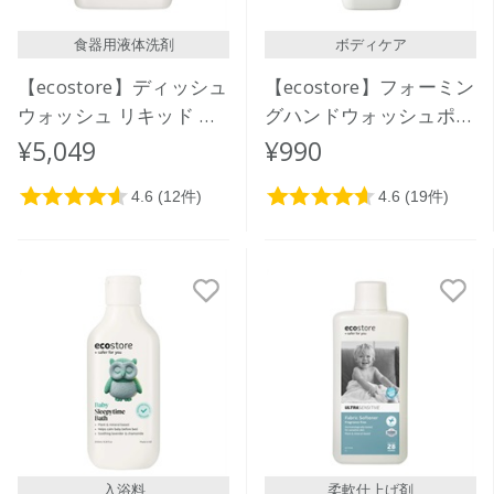
食器用液体洗剤
ボディケア
【ecostore】ディッシュ
【ecostore】フォーミン
ウォッシュ リキッド ＜
グハンドウォッシュポン
レモン＞ 5L
プ ＜クリーミーココナ
¥5,049
¥990
ッツ＞ 250ｍL
入浴料
柔軟仕上げ剤