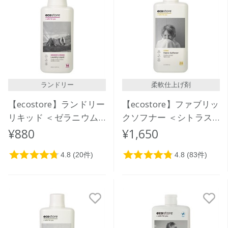
ランドリー
柔軟仕上げ剤
【ecostore】ランドリー
【ecostore】ファブリッ
リキッド ＜ゼラニウム
クソフナー ＜シトラス
＆オレンジ＞500mL
＞ 1L
¥880
¥1,650