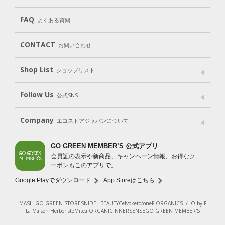
遺伝子組み換えでない
Cleaning
Baby
Kids
（住居用洗剤）
（ベビー）
（キッズ）
User Guide
My Page
Mail Magazine
FAQ
よくある質問
Body
Hair
Oral care
（ボディ）
（ヘア）
（オーラルケア）
Subscription（定期便）
CONTACT
お問い合わせ
Goods
Kit
（グッズ）
（WEB限定キット）
Shop List
Gift set
ショップリスト
（ギフトセット）
Shop List
GO GREEN CARD
Follow Us
公式SNS
LINE＠
Instagram
Facebook
X
Company
エコストアジャパンについて
会社案内
ご利用規約
プライバシーポリシー
GO GREEN MEMBER’S 公式アプリ
会員証の表示や新商品、キャンペーン情報、お得なク
特定商取引法に基づく表示
免責事項
ーポンもこのアプリで。
法人会員サービス
New Zealand Site
採用情報
Google Playでダウンロード
App Storeはこちら
MASH GO GREEN STORE
SNIDEL BEAUTY
Celvoke
to/one
F ORGANICS
/
O by F
La Maison Herboriste
Mitea ORGANIC
INNERSENSE
GO GREEN MEMBER'S