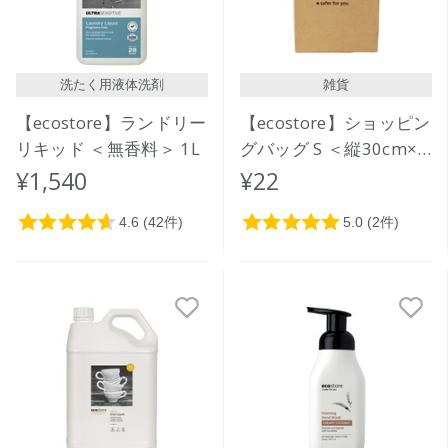
洗たく用液体洗剤
雑貨
【ecostore】ランドリー
【ecostore】ショッピン
リキッド ＜無香料＞ 1L
グバッグ S ＜縦30cm×
横23cm×マチ12cm＞
¥1,540
¥22