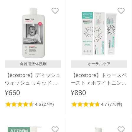
食器用液体洗剤
オーラルケア
【ecostore】ディッシュ
【ecostore】トゥースペ
ウォッシュ リキッド ＜
ースト＜ホワイトニング
グレープフルーツ＞
＞ 100g
¥660
¥880
500mL
おすすめ商品