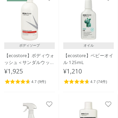
ボディソープ
オイル
【ecostore】ボディウォ
【ecostore】ベビーオイ
ッシュ＜サンダルウッド
ル 125mL
＆アンバー＞900mL
¥1,925
¥1,210