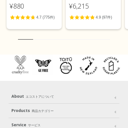
トニング＞ 100g
カリ＞ 5L
¥880
¥6,215
About
エコストアについて
メッセージ
ブランドストーリー
製品へのこだわり
Products
商品カテゴリー
パッケージへのこだわり
動物実験をしない
Laundry
Dish
（洗たく用洗剤）
（食器用洗剤）
Service
サービス