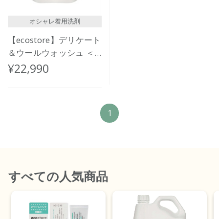
オシャレ着用洗剤
【ecostore】デリケート
＆ウールウォッシュ ＜
おしゃれ着用＞ バルク
¥22,990
20L
1
すべて
の人気商品