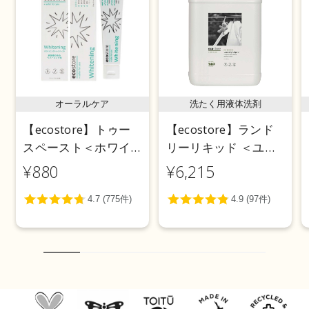
オーラルケア
洗たく用液体洗剤
【ecostore】トゥー
【ecostore】ランド
スペースト＜ホワイ
リーリキッド ＜ユー
トニング＞ 100g
カリ＞ 5L
¥880
¥6,215