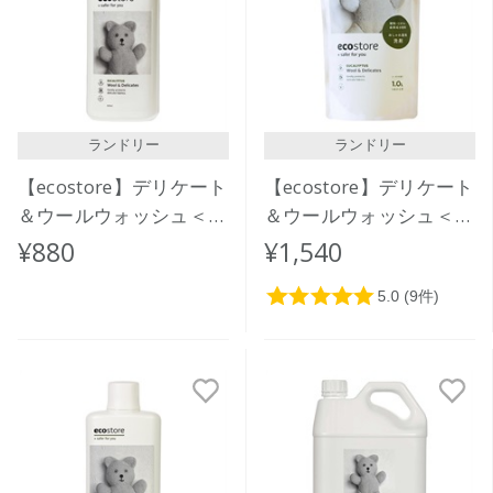
価格が安い
価格が高い
レビューが多い順
レビュー評価が高い順
ランドリー
ランドリー
人気順
【ecostore】デリケート
【ecostore】デリケート
＆ウールウォッシュ＜お
＆ウールウォッシュ＜お
しゃれ着用＞ 500ｍL
しゃれ着用＞リフィルパ
¥880
¥1,540
ック1L