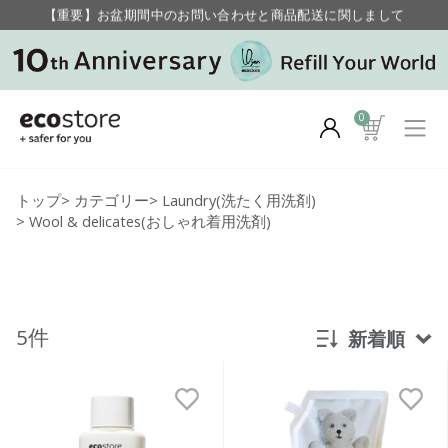
【重要】お盆期間中のお問い合わせと商品配送に関しまして
毎月お得にポイントが貯まる！ “月のポイントアップデー”
0
トップ
>
カテゴリー
>
Laundry(洗たく用洗剤)
>
Wool & delicates(おしゃれ着用洗剤)
5件
新着順
新着順
発売日順