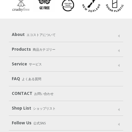
About
エコストアについて
メッセージ
ブランドストーリー
製品へのこだわり
Products
商品カテゴリー
パッケージへのこだわり
動物実験をしない
Laundry
Dish
（洗たく用洗剤）
（食器用洗剤）
Service
サービス
遺伝子組み換えでない
Cleaning
Baby
Kids
（住居用洗剤）
（ベビー）
（キッズ）
User Guide
My Page
Mail Magazine
FAQ
よくある質問
Body
Hair
Oral care
（ボディ）
（ヘア）
（オーラルケア）
Subscription（定期便）
CONTACT
お問い合わせ
Goods
Kit
（グッズ）
（WEB限定キット）
Shop List
Gift set
ショップリスト
（ギフトセット）
Shop List
GO GREEN CARD
Follow Us
公式SNS