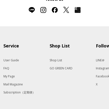
Service
Shop List
Follo
User Guide
Shop List
LINE＠
FAQ
GO GREEN CARD
Instagra
My Page
Faceboo
Mail Magazine
X
Subscription（定期便）