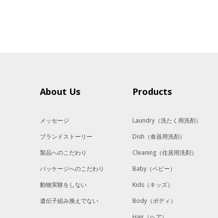
About Us
Products
メッセージ
Laundry
（洗たく用洗剤）
ブランドストーリー
Dish
（食器用洗剤）
製品へのこだわり
Cleaning
（住居用洗剤）
パッケージへのこだわり
Baby
（ベビー）
動物実験をしない
Kids
（キッズ）
遺伝子組み換えでない
Body
（ボディ）
Hair
（ヘア）