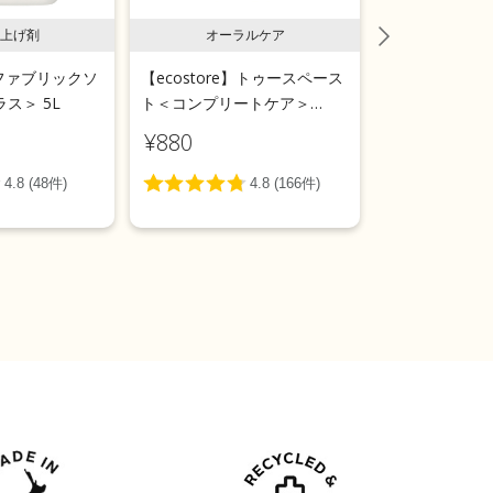
上げ剤
オーラルケア
ラン
e】ファブリックソ
【ecostore】トゥースペース
【ecostor
ス＞ 5L
ト＜コンプリートケア＞
ールウォッシ
100g
用＞リフィルパ
¥880
¥1,540