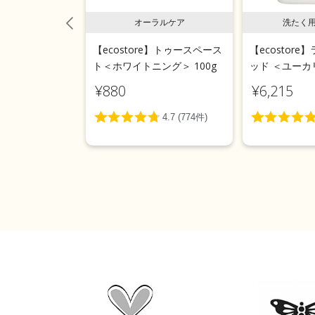
用液体洗剤
オーラルケア
洗たく
e】ランドリーリキ
【ecostore】トゥースペース
【ecostor
 5L
ト＜ホワイトニング＞ 100g
ッド ＜ユーカリ
¥880
¥6,215