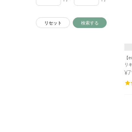
リセット
検索する
【e
リ
＞ 
¥7