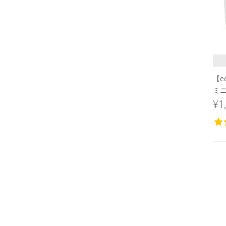
【e
ミニ
¥1