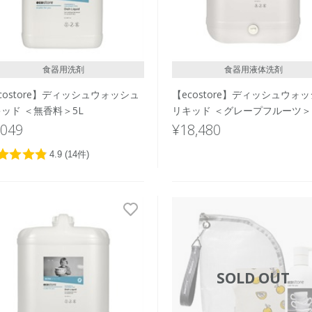
食器用洗剤
食器用液体洗剤
costore】ディッシュウォッシュ
【ecostore】ディッシュウォ
ッド ＜無香料＞5L
リキッド ＜グレープフルーツ＞
ク 20L
,049
¥18,480
SOLD OUT