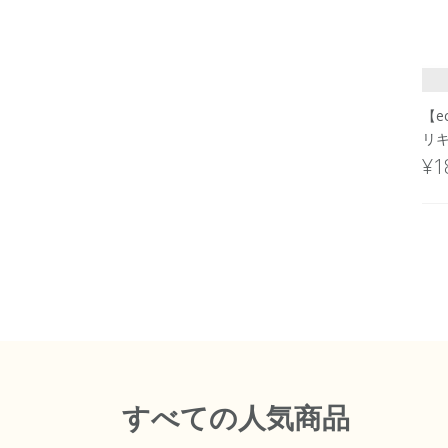
【e
リキ
¥1
すべて
の人気商品