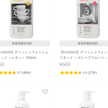
食器用液体洗剤
食器用液体洗剤
costore】ディッシュウォッシュ
【ecostore】ディッシュウォ
ッド ＜レモン＞ 500mL
リキッド ＜グレープフルーツ＞
500mL
60
¥660