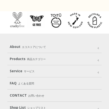
About
エコストアについて
メッセージ
ブランドストーリー
製品へのこだわり
Products
商品カテゴリー
パッケージへのこだわり
動物実験をしない
Laundry
Dish
（洗たく用洗剤）
（食器用洗剤）
Service
サービス
遺伝子組み換えでない
Cleaning
Baby
Kids
（住居用洗剤）
（ベビー）
（キッズ）
User Guide
My Page
Mail Magazine
FAQ
よくある質問
Body
Hair
Oral care
（ボディ）
（ヘア）
（オーラルケア）
Subscription（定期便）
CONTACT
お問い合わせ
Goods
Kit
（グッズ）
（WEB限定キット）
Shop List
Gift set
ショップリスト
（ギフトセット）