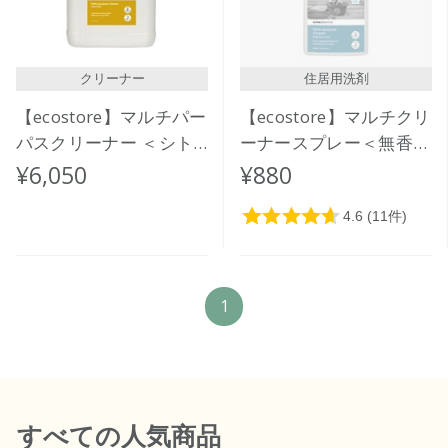
クリーナー
住居用洗剤
【ecostore】マルチパー
【ecostore】マルチクリ
パスクリーナー ＜シト
ーナースプレー＜無香料
ラス＞ 5L
＞500mL
¥6,050
¥880
1
すべて
の人気商品