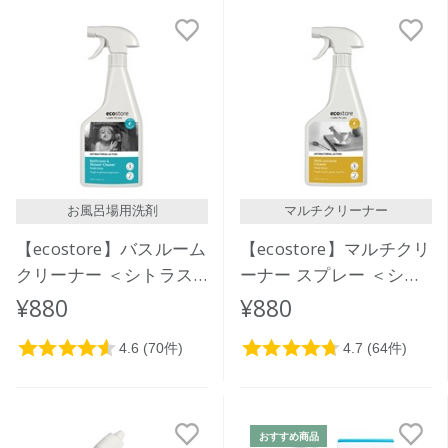
新着順
発売日順
価格が安い
価格が高い
レビューが多い順
レビュー評価が高い順
お風呂場用洗剤
マルチクリーナー
人気順
【ecostore】バスルーム
【ecostore】マルチクリ
クリーナー ＜シトラス
ーナー スプレー ＜シト
＞ 500mL
ラス＞ 500mL
¥880
¥880
おすすめ商品