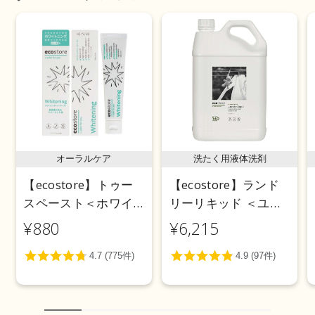
オーラルケア
洗たく用液体洗剤
【ecostore】トゥー
【ecostore】ランド
スペースト＜ホワイ
リーリキッド ＜ユー
トニング＞ 100g
カリ＞ 5L
¥880
¥6,215