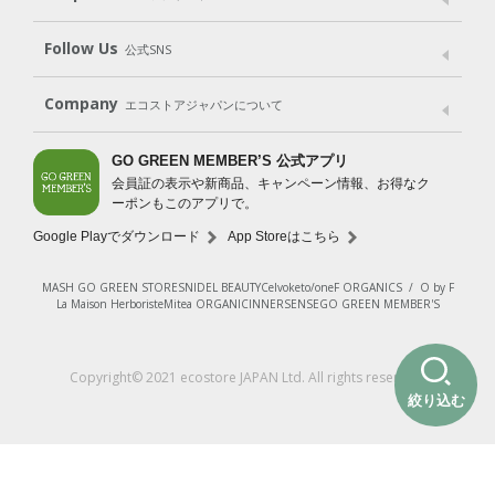
Shop List
GO GREEN CARD
Follow Us
公式SNS
LINE＠
Instagram
Facebook
X
Company
エコストアジャパンについて
会社案内
ご利用規約
プライバシーポリシー
GO GREEN MEMBER’S 公式アプリ
会員証の表示や新商品、キャンペーン情報、お得なク
特定商取引法に基づく表示
免責事項
ーポンもこのアプリで。
法人会員サービス
New Zealand Site
採用情報
Google Playでダウンロード
App Storeはこちら
MASH GO GREEN STORE
SNIDEL BEAUTY
Celvoke
to/one
F ORGANICS
/
O by F
La Maison Herboriste
Mitea ORGANIC
INNERSENSE
GO GREEN MEMBER'S
Copyright© 2021 ecostore JAPAN Ltd. All rights reserved.
絞り込む