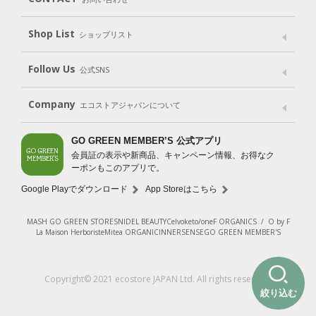
Goods
Kit
（グッズ）
（WEB限定キット）
Shop List
Gift set
ショップリスト
（ギフトセット）
Shop List
GO GREEN CARD
Follow Us
公式SNS
LINE＠
Instagram
Facebook
X
Company
エコストアジャパンについて
会社案内
ご利用規約
プライバシーポリシー
GO GREEN MEMBER’S 公式アプリ
会員証の表示や新商品、キャンペーン情報、お得なク
特定商取引法に基づく表示
免責事項
ーポンもこのアプリで。
法人会員サービス
New Zealand Site
採用情報
Google Playでダウンロード
App Storeはこちら
MASH GO GREEN STORE
SNIDEL BEAUTY
Celvoke
to/one
F ORGANICS
/
O by F
La Maison Herboriste
Mitea ORGANIC
INNERSENSE
GO GREEN MEMBER'S
Copyright© 2021 ecostore JAPAN Ltd. All rights reserved.
絞り込む