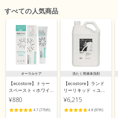
すべて
の人気商品
オーラルケア
洗たく用液体洗剤
【ecostore】トゥー
【ecostore】ランド
スペースト＜ホワイ
リーリキッド ＜ユー
トニング＞ 100g
カリ＞ 5L
¥880
¥6,215