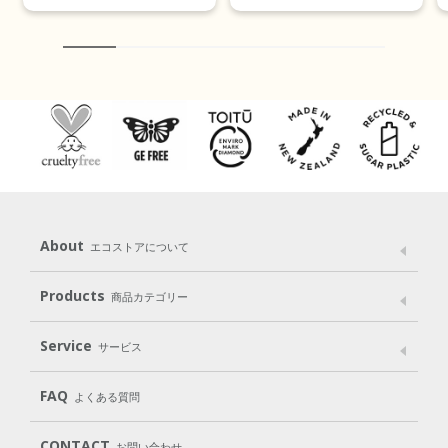
About
エコストアについて
メッセージ
ブランドストーリー
製品へのこだわり
Products
商品カテゴリー
パッケージへのこだわり
動物実験をしない
Laundry
Dish
（洗たく用洗剤）
（食器用洗剤）
Service
サービス
遺伝子組み換えでない
Cleaning
Baby
Kids
（住居用洗剤）
（ベビー）
（キッズ）
User Guide
My Page
Mail Magazine
FAQ
よくある質問
Body
Hair
Oral care
（ボディ）
（ヘア）
（オーラルケア）
Subscription（定期便）
CONTACT
お問い合わせ