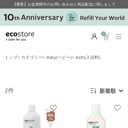
【重要】お盆期間中のお問い合わせと商品配送に関しまして
毎月お得にポイントが貯まる！ “月のポイントアップデー”
0
トップ
>
カテゴリー
>
Baby(ベビー)
>
Bath(入浴料)
2件
新着順
新着順
発売日順
価格が安い