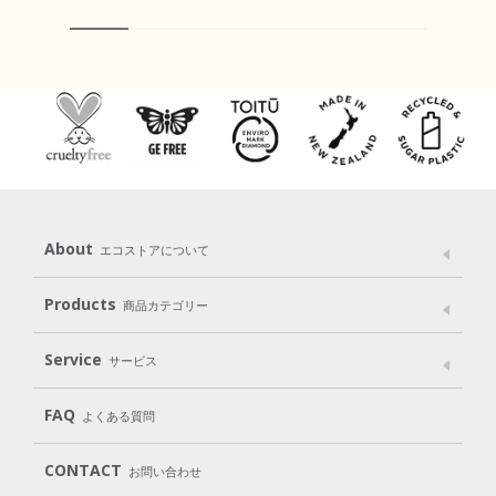
About
エコストアについて
メッセージ
ブランドストーリー
製品へのこだわり
Products
商品カテゴリー
パッケージへのこだわり
動物実験をしない
Laundry
Dish
（洗たく用洗剤）
（食器用洗剤）
Service
サービス
遺伝子組み換えでない
Cleaning
Baby
Kids
（住居用洗剤）
（ベビー）
（キッズ）
User Guide
My Page
Mail Magazine
FAQ
よくある質問
Body
Hair
Oral care
（ボディ）
（ヘア）
（オーラルケア）
Subscription（定期便）
CONTACT
お問い合わせ
Goods
Kit
（グッズ）
（WEB限定キット）