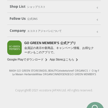
Shop List
Gift set
ショップリスト
（ギフトセット）
Shop List
GO GREEN CARD
Follow Us
公式SNS
LINE＠
Instagram
Facebook
X
Company
エコストアジャパンについて
会社案内
ご利用規約
プライバシーポリシー
GO GREEN MEMBER’S 公式アプリ
会員証の表示や新商品、キャンペーン情報、お得なク
特定商取引法に基づく表示
免責事項
ーポンもこのアプリで。
法人会員サービス
New Zealand Site
採用情報
Google Playでダウンロード
App Storeはこちら
MASH GO GREEN STORE
SNIDEL BEAUTY
Celvoke
to/one
F ORGANICS
/
O by F
La Maison Herboriste
Mitea ORGANIC
INNERSENSE
GO GREEN MEMBER'S
Copyright© 2021 ecostore JAPAN Ltd. All rights reserved.