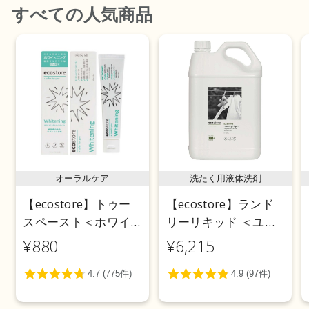
すべて
の人気商品
オーラルケア
洗たく用液体洗剤
【ecostore】トゥー
【ecostore】ランド
スペースト＜ホワイ
リーリキッド ＜ユー
トニング＞ 100g
カリ＞ 5L
¥880
¥6,215