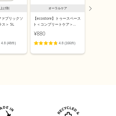
上げ剤
オーラルケア
ラン
e】ファブリックソ
【ecostore】トゥースペース
【ecostor
ス＞ 5L
ト＜コンプリートケア＞
ールウォッシ
100g
用＞リフィルパ
¥880
¥1,540