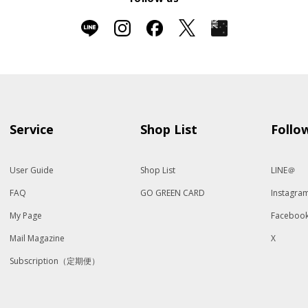
Service
Shop List
Follo
User Guide
Shop List
LINE＠
FAQ
GO GREEN CARD
Instagra
My Page
Faceboo
Mail Magazine
X
Subscription（定期便）