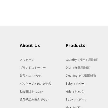
About Us
Products
メッセージ
Laundry
（洗たく用洗剤）
ブランドストーリー
Dish
（食器用洗剤）
製品へのこだわり
Cleaning
（住居用洗剤）
パッケージへのこだわり
Baby
（ベビー）
動物実験をしない
Kids
（キッズ）
遺伝子組み換えでない
Body
（ボディ）
Hair
（ヘア）