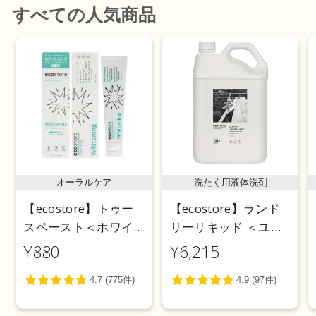
すべて
の人気商品
オーラルケア
洗たく用液体洗剤
【ecostore】トゥー
【ecostore】ランド
スペースト＜ホワイ
リーリキッド ＜ユー
トニング＞ 100g
カリ＞ 5L
¥880
¥6,215