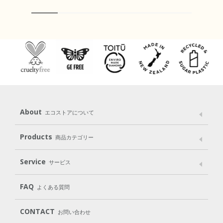
About
エコストアについて
メッセージ
ブランドストーリー
製品へのこだわり
Products
商品カテゴリー
パッケージへのこだわり
動物実験をしない
Laundry
Dish
（洗たく用洗剤）
（食器用洗剤）
Service
サービス
遺伝子組み換えでない
Cleaning
Baby
Kids
（住居用洗剤）
（ベビー）
（キッズ）
User Guide
My Page
Mail Magazine
FAQ
よくある質問
Body
Hair
Oral care
（ボディ）
（ヘア）
（オーラルケア）
Subscription（定期便）
CONTACT
お問い合わせ
Goods
Kit
（グッズ）
（WEB限定キット）