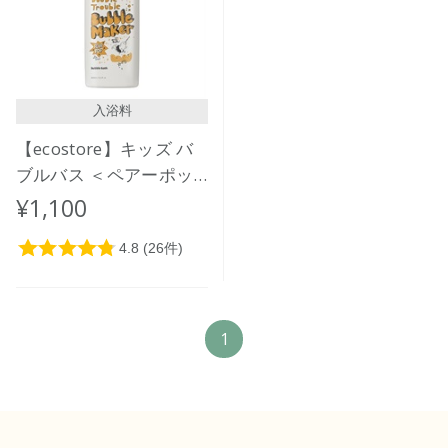
価格が高い
レビューが多い順
レビュー評価が高い順
入浴料
人気順
【ecostore】キッズ バ
ブルバス ＜ペアーポッ
プ＞ 400mL
¥1,100
1