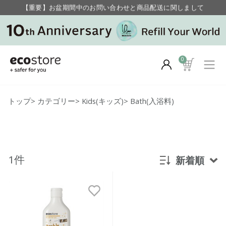
【重要】お盆期間中のお問い合わせと商品配送に関しまして
毎月お得にポイントが貯まる！ “月のポイントアップデー”
0
トップ
>
カテゴリー
>
Kids(キッズ)
>
Bath(入浴料)
1件
新着順
新着順
発売日順
価格が安い