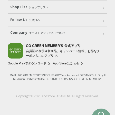
Shop List
Gift set
ショップリスト
（ギフトセット）
Shop List
GO GREEN CARD
Follow Us
公式SNS
LINE＠
Instagram
Facebook
X
Company
エコストアジャパンについて
会社案内
ご利用規約
プライバシーポリシー
GO GREEN MEMBER’S 公式アプリ
会員証の表示や新商品、キャンペーン情報、お得なク
特定商取引法に基づく表示
免責事項
ーポンもこのアプリで。
法人会員サービス
New Zealand Site
採用情報
Google Playでダウンロード
App Storeはこちら
MASH GO GREEN STORE
SNIDEL BEAUTY
Celvoke
to/one
F ORGANICS
/
O by F
La Maison Herboriste
Mitea ORGANIC
INNERSENSE
GO GREEN MEMBER'S
Copyright© 2021 ecostore JAPAN Ltd. All rights reserved.