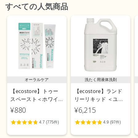
すべて
の人気商品
オーラルケア
洗たく用液体洗剤
【ecostore】トゥー
【ecostore】ランド
スペースト＜ホワイ
リーリキッド ＜ユー
トニング＞ 100g
カリ＞ 5L
¥880
¥6,215