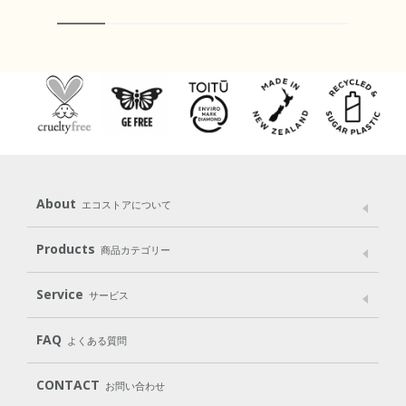
About
エコストアについて
メッセージ
ブランドストーリー
製品へのこだわり
Products
商品カテゴリー
パッケージへのこだわり
動物実験をしない
Laundry
Dish
（洗たく用洗剤）
（食器用洗剤）
Service
サービス
遺伝子組み換えでない
Cleaning
Baby
Kids
（住居用洗剤）
（ベビー）
（キッズ）
User Guide
My Page
Mail Magazine
FAQ
よくある質問
Body
Hair
Oral care
（ボディ）
（ヘア）
（オーラルケア）
Subscription（定期便）
CONTACT
お問い合わせ
Goods
Kit
（グッズ）
（WEB限定キット）