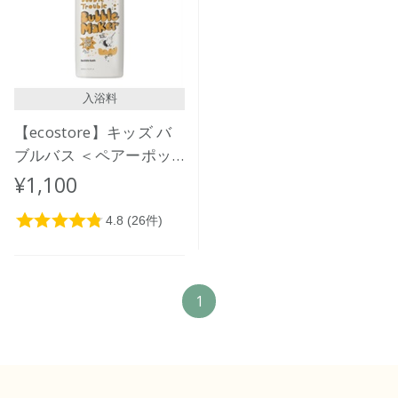
価格が高い
レビューが多い順
レビュー評価が高い順
入浴料
人気順
【ecostore】キッズ バ
ブルバス ＜ペアーポッ
プ＞ 400mL
¥1,100
1