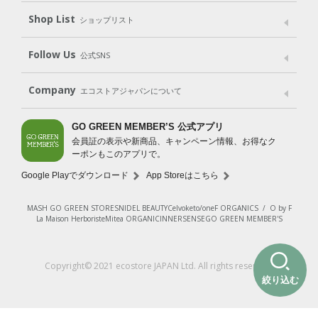
Shop List
Gift set
ショップリスト
（ギフトセット）
Shop List
GO GREEN CARD
Follow Us
公式SNS
LINE＠
Instagram
Facebook
X
Company
エコストアジャパンについて
会社案内
ご利用規約
プライバシーポリシー
GO GREEN MEMBER’S 公式アプリ
会員証の表示や新商品、キャンペーン情報、お得なク
特定商取引法に基づく表示
免責事項
ーポンもこのアプリで。
法人会員サービス
New Zealand Site
採用情報
Google Playでダウンロード
App Storeはこちら
MASH GO GREEN STORE
SNIDEL BEAUTY
Celvoke
to/one
F ORGANICS
/
O by F
La Maison Herboriste
Mitea ORGANIC
INNERSENSE
GO GREEN MEMBER'S
Copyright© 2021 ecostore JAPAN Ltd. All rights reserved.
絞り込む