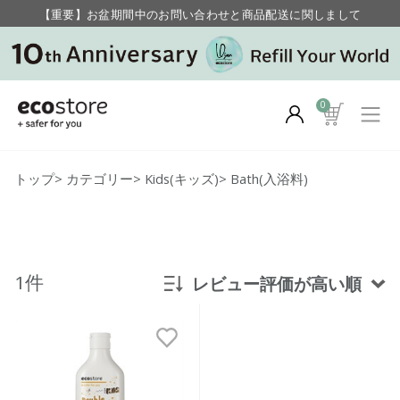
【重要】お盆期間中のお問い合わせと商品配送に関しまして
毎月お得にポイントが貯まる！ “月のポイントアップデー”
0
トップ
>
カテゴリー
>
Kids(キッズ)
>
Bath(入浴料)
1件
レビュー評価が高い順
新着順
発売日順
価格が安い