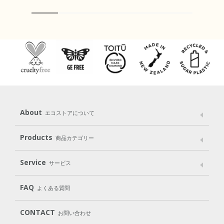
About
エコストアについて
メッセージ
ブランドストーリー
製品へのこだわり
Products
商品カテゴリー
パッケージへのこだわり
動物実験をしない
Laundry
Dish
（洗たく用洗剤）
（食器用洗剤）
Service
サービス
遺伝子組み換えでない
Cleaning
Baby
Kids
（住居用洗剤）
（ベビー）
（キッズ）
User Guide
My Page
Mail Magazine
FAQ
よくある質問
Body
Hair
Oral care
（ボディ）
（ヘア）
（オーラルケア）
Subscription（定期便）
CONTACT
お問い合わせ
Goods
Kit
（グッズ）
（WEB限定キット）