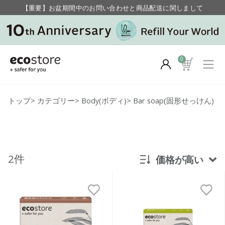
【重要】お盆期間中のお問い合わせと商品配送に関しまして
毎月お得にポイントが貯まる！ “月のポイントアップデー”
0
トップ
>
カテゴリー
>
Body(ボディ)
>
Bar soap(固形せっけん)
2件
価格が高い
新着順
発売日順
価格が安い