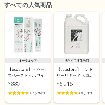
すべて
の人気商品
オーラルケア
洗たく用液体洗剤
【ecostore】トゥー
【ecostore】ランド
スペースト＜ホワイ
リーリキッド ＜ユー
トニング＞ 100g
カリ＞ 5L
¥880
¥6,215