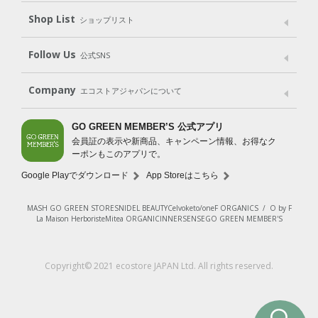
Shop List
Gift set
ショップリスト
（ギフトセット）
Shop List
GO GREEN CARD
Follow Us
公式SNS
LINE＠
Instagram
Facebook
X
Company
エコストアジャパンについて
会社案内
ご利用規約
プライバシーポリシー
GO GREEN MEMBER’S 公式アプリ
会員証の表示や新商品、キャンペーン情報、お得なク
特定商取引法に基づく表示
免責事項
ーポンもこのアプリで。
法人会員サービス
New Zealand Site
採用情報
Google Playでダウンロード
App Storeはこちら
MASH GO GREEN STORE
SNIDEL BEAUTY
Celvoke
to/one
F ORGANICS
/
O by F
La Maison Herboriste
Mitea ORGANIC
INNERSENSE
GO GREEN MEMBER'S
Copyright© 2021 ecostore JAPAN Ltd. All rights reserved.