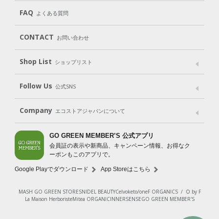
Cleaning
Baby
Kids
（住居用洗剤）
（ベビー）
（キッズ）
User Guide
My Page
Mail Magazine
FAQ
よくある質問
Body
Hair
Oral care
（ボディ）
（ヘア）
（オーラルケア）
Subscription（定期便）
CONTACT
お問い合わせ
Goods
Kit
（グッズ）
（WEB限定キット）
Shop List
Gift set
ショップリスト
（ギフトセット）
Shop List
GO GREEN CARD
Follow Us
公式SNS
LINE＠
Instagram
Facebook
X
Company
エコストアジャパンについて
会社案内
ご利用規約
プライバシーポリシー
GO GREEN MEMBER’S 公式アプリ
会員証の表示や新商品、キャンペーン情報、お得なク
特定商取引法に基づく表示
免責事項
ーポンもこのアプリで。
法人会員サービス
New Zealand Site
採用情報
Google Playでダウンロード
App Storeはこちら
MASH GO GREEN STORE
SNIDEL BEAUTY
Celvoke
to/one
F ORGANICS
/
O by F
La Maison Herboriste
Mitea ORGANIC
INNERSENSE
GO GREEN MEMBER'S