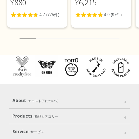
¥880
¥6,215
About
エコストアについて
メッセージ
ブランドストーリー
製品へのこだわり
Products
商品カテゴリー
パッケージへのこだわり
動物実験をしない
Laundry
Dish
（洗たく用洗剤）
（食器用洗剤）
Service
サービス
遺伝子組み換えでない