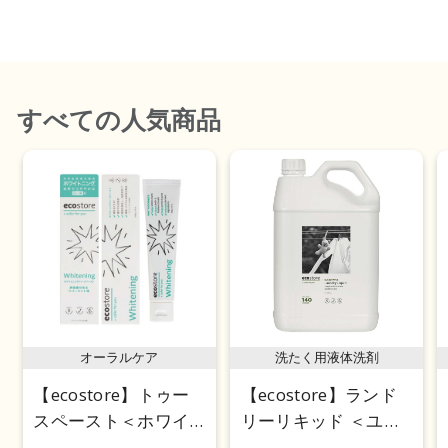
価格が安い
価格が高い
レビューが多い順
すべて
の人気商品
レビュー評価が高い順
人気順
オーラルケア
洗たく用液体洗剤
【ecostore】トゥー
【ecostore】ランド
スペースト＜ホワイ
リーリキッド ＜ユー
トニング＞ 100g
カリ＞ 5L