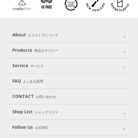
About
エコストアについて
メッセージ
ブランドストーリー
製品へのこだわり
Products
商品カテゴリー
パッケージへのこだわり
動物実験をしない
Laundry
Dish
（洗たく用洗剤）
（食器用洗剤）
Service
サービス
遺伝子組み換えでない
Cleaning
Baby
Kids
（住居用洗剤）
（ベビー）
（キッズ）
User Guide
My Page
Mail Magazine
FAQ
よくある質問
Body
Hair
Oral care
（ボディ）
（ヘア）
（オーラルケア）
Subscription（定期便）
CONTACT
お問い合わせ
Goods
Kit
（グッズ）
（WEB限定キット）
Shop List
Gift set
ショップリスト
（ギフトセット）
Shop List
GO GREEN CARD
Follow Us
公式SNS