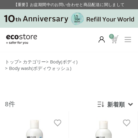
【重要】お盆期間中のお問い合わせと商品配送に関しまして
毎月お得にポイントが貯まる！ “月のポイントアップデー”
0
トップ
>
カテゴリー
>
Body(ボディ)
>
Body wash(ボディウォッシュ)
8件
新着順
新着順
発売日順