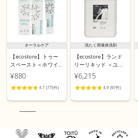
オーラルケア
洗たく用液体洗剤
【ecostore】トゥー
【ecostore】ランド
スペースト＜ホワイ
リーリキッド ＜ユー
トニング＞ 100g
カリ＞ 5L
¥880
¥6,215