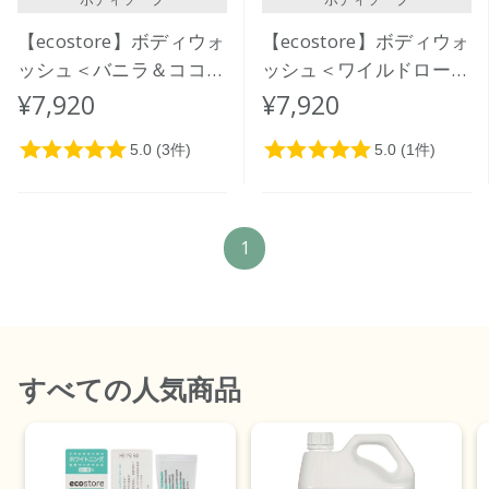
【ecostore】ボディウォ
【ecostore】ボディウォ
ッシュ＜バニラ＆ココナ
ッシュ＜ワイルドローズ
ッツ＞5L
＆シダー＞5L
¥7,920
¥7,920
1
すべて
の人気商品