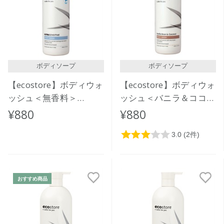
価格が安い
価格が高い
レビューが多い順
レビュー評価が高い順
ボディソープ
ボディソープ
人気順
【ecostore】ボディウォ
【ecostore】ボディウォ
ッシュ＜無香料＞
ッシュ＜バニラ＆ココナ
350mL
ッツ＞350ｍL
¥880
¥880
おすすめ商品