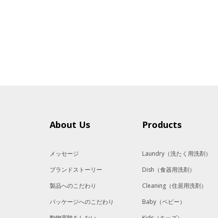
About Us
Products
メッセージ
Laundry
（洗たく用洗剤）
ブランドストーリー
Dish
（食器用洗剤）
製品へのこだわり
Cleaning
（住居用洗剤）
パッケージへのこだわり
Baby
（ベビー）
動物実験をしない
Kids
（キッズ）