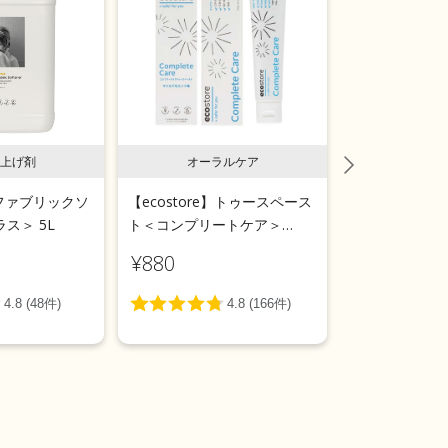
上げ剤
オーラルケア
ラン
e】ファブリックソ
【ecostore】トゥースペース
【ecostor
ス＞ 5L
ト＜コンプリートケア＞
ールウォッシ
100g
用＞リフィルパ
¥880
¥1,540