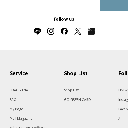
follow us
Service
Shop List
Fol
User Guide
Shop List
LINE
FAQ
GO GREEN CARD
Insta
My Page
Face
Mail Magazine
X
Subscription（定期便）