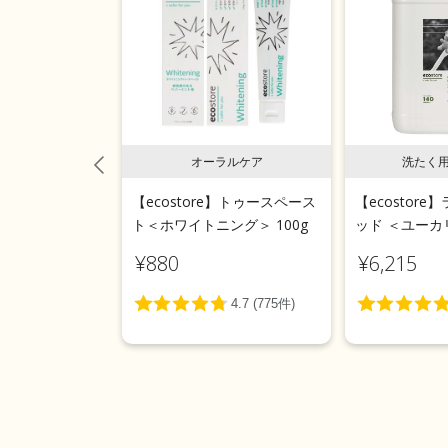
用液体洗剤
オーラルケア
洗たく
e】ランドリーリキ
【ecostore】トゥースペース
【ecostor
 5L
ト＜ホワイトニング＞ 100g
ッド ＜ユーカリ
¥880
¥6,215