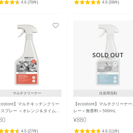
SOLD OUT
マルチクリーナー
住居用洗剤
costore】マルチキッチンクリー
【ecostore】マルチクリーナ
ースプレー ＜オレンジ＆タイム＞
レー＜無香料＞500mL
0mL
80
¥880