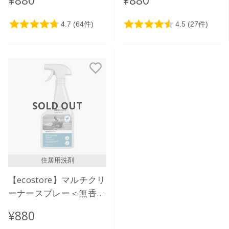
500mL
SOLD OUT
住居用洗剤
【ecostore】マルチクリ
ーナースプレー＜無香料
＞500mL
¥880