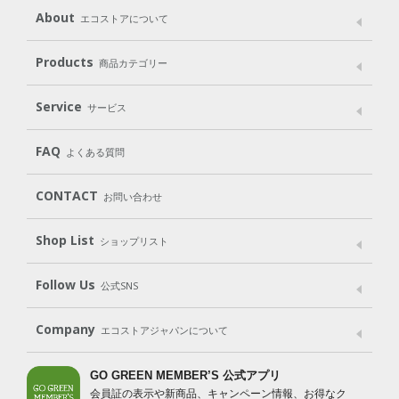
About
エコストアについて
メッセージ
ブランドストーリー
製品へのこだわり
Products
商品カテゴリー
パッケージへのこだわり
動物実験をしない
Laundry
Dish
（洗たく用洗剤）
（食器用洗剤）
Service
サービス
遺伝子組み換えでない
Cleaning
Baby
Kids
（住居用洗剤）
（ベビー）
（キッズ）
User Guide
My Page
Mail Magazine
FAQ
よくある質問
Body
Hair
Oral care
（ボディ）
（ヘア）
（オーラルケア）
Subscription（定期便）
CONTACT
お問い合わせ
Goods
Kit
（グッズ）
（WEB限定キット）
Shop List
Gift set
ショップリスト
（ギフトセット）
Shop List
GO GREEN CARD
Follow Us
公式SNS
LINE＠
Instagram
Facebook
X
Company
エコストアジャパンについて
会社案内
ご利用規約
プライバシーポリシー
GO GREEN MEMBER’S 公式アプリ
会員証の表示や新商品、キャンペーン情報、お得なク