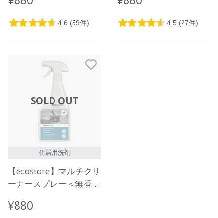
500mL
SOLD OUT
住居用洗剤
【ecostore】マルチクリ
ーナースプレー＜無香料
＞500mL
¥880