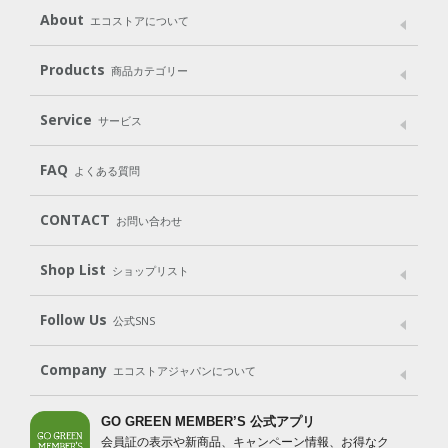
About
エコストアについて
メッセージ
ブランドストーリー
製品へのこだわり
Products
商品カテゴリー
パッケージへのこだわり
動物実験をしない
Laundry
Dish
（洗たく用洗剤）
（食器用洗剤）
Service
サービス
遺伝子組み換えでない
Cleaning
Baby
Kids
（住居用洗剤）
（ベビー）
（キッズ）
User Guide
My Page
Mail Magazine
FAQ
よくある質問
Body
Hair
Oral care
（ボディ）
（ヘア）
（オーラルケア）
Subscription（定期便）
CONTACT
お問い合わせ
Goods
Kit
（グッズ）
（WEB限定キット）
Shop List
Gift set
ショップリスト
（ギフトセット）
Shop List
GO GREEN CARD
Follow Us
公式SNS
LINE＠
Instagram
Facebook
X
Company
エコストアジャパンについて
会社案内
ご利用規約
プライバシーポリシー
GO GREEN MEMBER’S 公式アプリ
会員証の表示や新商品、キャンペーン情報、お得なク