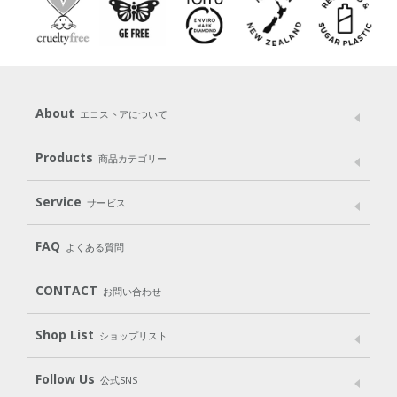
About
エコストアについて
メッセージ
ブランドストーリー
製品へのこだわり
Products
商品カテゴリー
パッケージへのこだわり
動物実験をしない
Laundry
Dish
（洗たく用洗剤）
（食器用洗剤）
Service
サービス
遺伝子組み換えでない
Cleaning
Baby
Kids
（住居用洗剤）
（ベビー）
（キッズ）
User Guide
My Page
Mail Magazine
FAQ
よくある質問
Body
Hair
Oral care
（ボディ）
（ヘア）
（オーラルケア）
Subscription（定期便）
CONTACT
お問い合わせ
Goods
Kit
（グッズ）
（WEB限定キット）
Shop List
Gift set
ショップリスト
（ギフトセット）
Shop List
GO GREEN CARD
Follow Us
公式SNS