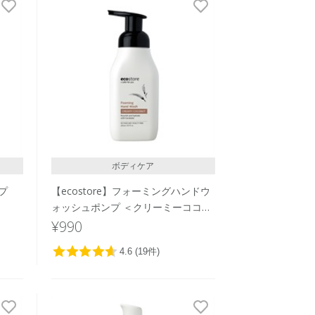
発売日順
価格が安い
価格が高い
レビューが多い順
レビュー評価が高い順
人気順
ボディケア
ープ
【ecostore】フォーミングハンドウ
ォッシュポンプ ＜クリーミーココナ
ッツ＞ 250ｍL
¥990