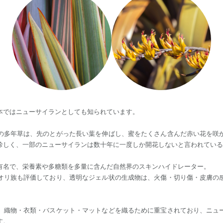
本ではニューサイランとしても知られています。
の多年草は、先のとがった長い葉を伸ばし、蜜をたくさん含んだ赤い花を咲
珍しく、一部のニューサイランは数十年に一度しか開花しないと言われている
有名で、栄養素や多糖類を多量に含んだ自然界のスキンハイドレーター。
オリ族も評価しており、透明なジェル状の生成物は、火傷・切り傷・皮膚の
、織物・衣類・バスケット・マットなどを織るために重宝されており、ニュ
す。