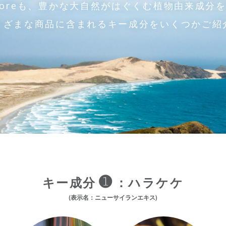
storeも、豊かな大自然がはぐくむ植物由来成分
まざまな商品に含まれるキー成分をいくつかご紹
➊
キー成分
：ハラケケ
(表示名：ニューサイランエキス)