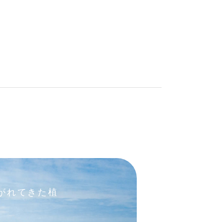
がれてきた植
。