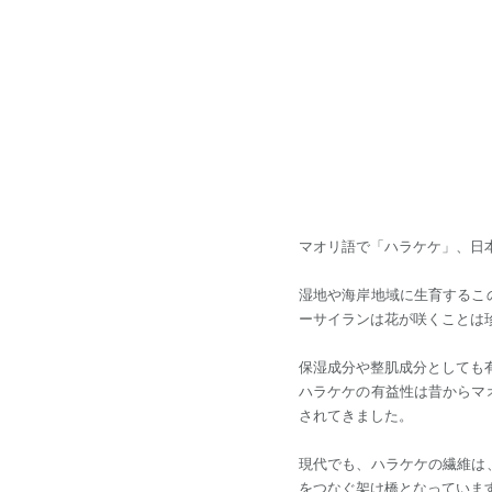
マオリ語で「ハラケケ」、日
湿地や海岸地域に生育するこ
ーサイランは花が咲くことは
保湿成分や整肌成分としても
ハラケケの有益性は昔からマ
されてきました。
現代でも、ハラケケの繊維は
をつなぐ架け橋となっていま