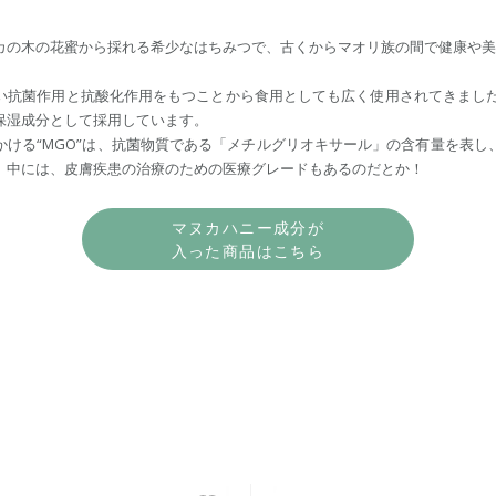
カの木の花蜜から採れる希少なはちみつで、古くからマオリ族の間で健康や美
抗菌作用と抗酸化作用をもつことから食用としても広く使用されてきましたが、
保湿成分として採用しています。
かける“MGO”は、抗菌物質である「メチルグリオキサール」の含有量を表し
。中には、皮膚疾患の治療のための医療グレードもあるのだとか！
マヌカハニー成分が
入った商品はこちら