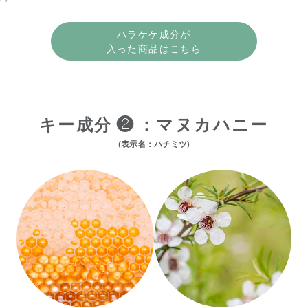
ハラケケ成分が
入った商品はこちら
❷
キー成分
：マヌカハニー
(表示名：ハチミツ)