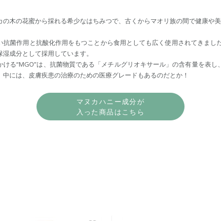
カの木の花蜜から採れる希少なはちみつで、古くからマオリ族の間で健康や美
抗菌作用と抗酸化作用をもつことから食用としても広く使用されてきましたが、
保湿成分として採用しています。
かける“MGO”は、抗菌物質である「メチルグリオキサール」の含有量を表し
。中には、皮膚疾患の治療のための医療グレードもあるのだとか！
マヌカハニー成分が
入った商品はこちら