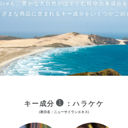
storeも、豊かな大自然がはぐくむ植物由来成分
まざまな商品に含まれるキー成分をいくつかご紹
➊
キー成分
：ハラケケ
(表示名：ニューサイランエキス)