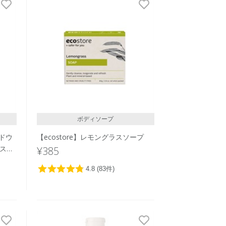
発売日順
価格が安い
価格が高い
レビューが多い順
レビュー評価が高い順
人気順
ボディソープ
ンドウ
【ecostore】レモングラスソープ
ースト
¥385