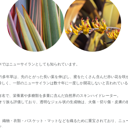
本ではニューサイランとしても知られています。
の多年草は、先のとがった長い葉を伸ばし、蜜をたくさん含んだ赤い花を咲
珍しく、一部のニューサイランは数十年に一度しか開花しないと言われている
有名で、栄養素や多糖類を多量に含んだ自然界のスキンハイドレーター。
オリ族も評価しており、透明なジェル状の生成物は、火傷・切り傷・皮膚の
、織物・衣類・バスケット・マットなどを織るために重宝されており、ニュ
す。