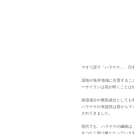
マオリ語で「ハラケケ」、日
湿地や海岸地域に生育するこ
ーサイランは花が咲くことは
保湿成分や整肌成分としても
ハラケケの有益性は昔からマ
されてきました。
現代でも、ハラケケの繊維は
をつなぐ架け橋となっていま