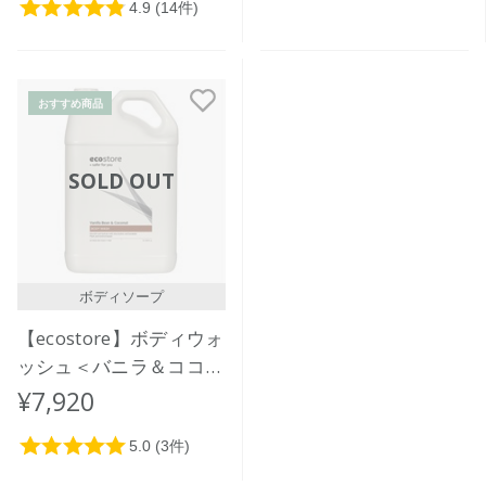
おすすめ商品
SOLD OUT
ボディソープ
【ecostore】ボディウォ
ッシュ＜バニラ＆ココナ
ッツ＞5L
¥7,920