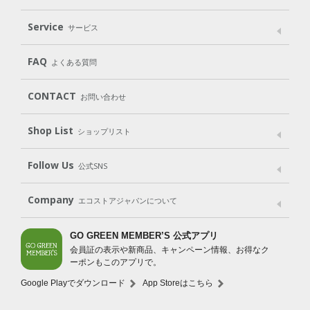
パッケージへのこだわり
動物実験をしない
Laundry
Dish
（洗たく用洗剤）
（食器用洗剤）
Service
サービス
遺伝子組み換えでない
Cleaning
Baby
Kids
（住居用洗剤）
（ベビー）
（キッズ）
User Guide
My Page
Mail Magazine
FAQ
よくある質問
Body
Hair
Oral care
（ボディ）
（ヘア）
（オーラルケア）
Subscription（定期便）
CONTACT
お問い合わせ
Goods
Kit
（グッズ）
（WEB限定キット）
Shop List
Gift set
ショップリスト
（ギフトセット）
Shop List
GO GREEN CARD
Follow Us
公式SNS
LINE＠
Instagram
Facebook
X
Company
エコストアジャパンについて
会社案内
ご利用規約
プライバシーポリシー
GO GREEN MEMBER’S 公式アプリ
会員証の表示や新商品、キャンペーン情報、お得なク
特定商取引法に基づく表示
免責事項
ーポンもこのアプリで。
法人会員サービス
New Zealand Site
採用情報
Google Playでダウンロード
App Storeはこちら