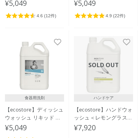
レモン＞ 5L
グレープフルーツ＞ 5L
¥5,049
¥5,049
SOLD OUT
食器用洗剤
ハンドケア
【ecostore】ディッシュ
【ecostore】ハンドウォ
ウォッシュ リキッド ＜
ッシュ＜レモングラス＆
無香料＞5L
ライムリーフ＞５L
¥5,049
¥7,920