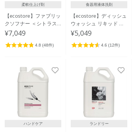
柔軟仕上げ剤
食器用液体洗剤
【ecostore】ファブリッ
【ecostore】ディッシュ
クソフナー ＜シトラス
ウォッシュ リキッド ＜
＞ 5L
レモン＞ 5L
¥7,049
¥5,049
ハンドケア
ランドリー