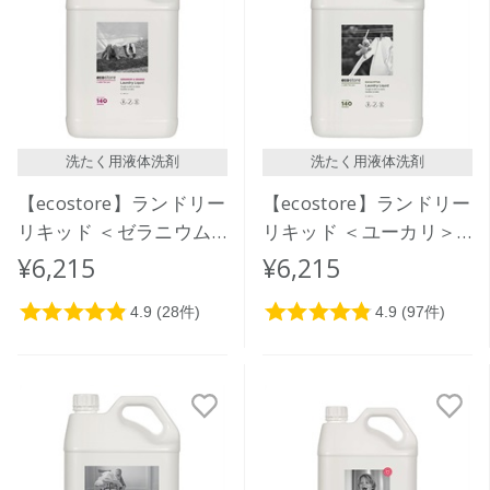
価格が安い
価格が高い
レビューが多い順
レビュー評価が高い順
洗たく用液体洗剤
洗たく用液体洗剤
人気順
【ecostore】ランドリー
【ecostore】ランドリー
リキッド ＜ゼラニウム
リキッド ＜ユーカリ＞
＆オレンジ＞5L
5L
¥6,215
¥6,215