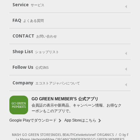
Laundry
Dish
（洗たく用洗剤）
（食器用洗剤）
Service
サービス
遺伝子組み換えでない
Cleaning
Baby
Kids
（住居用洗剤）
（ベビー）
（キッズ）
User Guide
My Page
Mail Magazine
FAQ
よくある質問
Body
Hair
Oral care
（ボディ）
（ヘア）
（オーラルケア）
Subscription（定期便）
CONTACT
お問い合わせ
Goods
Kit
（グッズ）
（WEB限定キット）
Shop List
Gift set
ショップリスト
（ギフトセット）
Shop List
GO GREEN CARD
Follow Us
公式SNS
LINE＠
Instagram
Facebook
X
Company
エコストアジャパンについて
会社案内
ご利用規約
プライバシーポリシー
GO GREEN MEMBER’S 公式アプリ
会員証の表示や新商品、キャンペーン情報、お得なク
特定商取引法に基づく表示
免責事項
ーポンもこのアプリで。
法人会員サービス
New Zealand Site
採用情報
Google Playでダウンロード
App Storeはこちら
MASH GO GREEN STORE
SNIDEL BEAUTY
Celvoke
to/one
F ORGANICS
/
O by F
La Maison Herboriste
Mitea ORGANIC
INNERSENSE
GO GREEN MEMBER'S