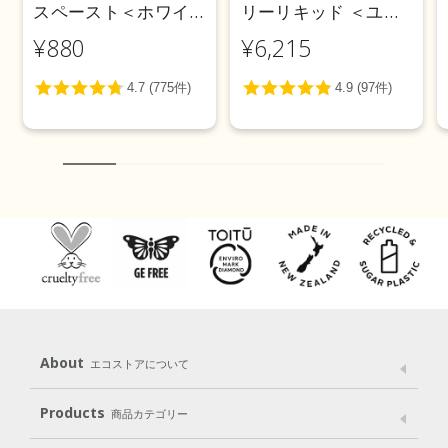
スペースト＜ホワイ
リーリキッド ＜ユー
トニング＞ 100g
カリ＞ 5L
¥880
¥6,215
About
エコストアについて
メッセージ
ブランドストーリー
製品へのこだわり
Products
商品カテゴリー
パッケージへのこだわり
動物実験をしない