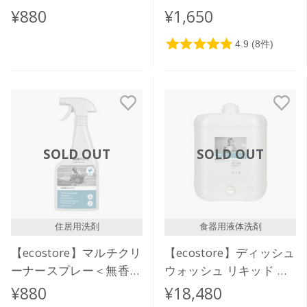
350mL
料＞ 850mL
¥880
¥1,650
SOLD OUT
SOLD OUT
住居用洗剤
食器用液体洗剤
【ecostore】マルチクリ
【ecostore】ディッシュ
ーナースプレー＜無香料
ウォッシュ リキッド ＜
＞500mL
無香料＞バルク 20L
¥880
¥18,480