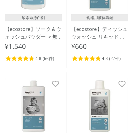
酸素系漂白剤
食器用液体洗剤
【ecostore】ソーク＆ウ
【ecostore】ディッシュ
ォッシュパウダー ＜無
ウォッシュ リキッド ＜
香料＞ 1kg
無香料＞ 500mL
¥1,540
¥660