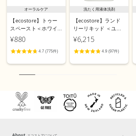
オーラルケア
洗たく用液体洗剤
【ecostore】トゥー
【ecostore】ランド
スペースト＜ホワイ
リーリキッド ＜ユー
トニング＞ 100g
カリ＞ 5L
¥880
¥6,215
About
エコストアについて