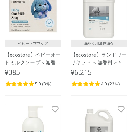
価格が安い
価格が高い
レビューが多い順
レビュー評価が高い順
ベビー・ママケア
洗たく用液体洗剤
人気順
【ecostore】ベビーオー
【ecostore】ランドリー
トミルクソープ＜無香料
リキッド ＜無香料＞ 5L
＞
¥385
¥6,215