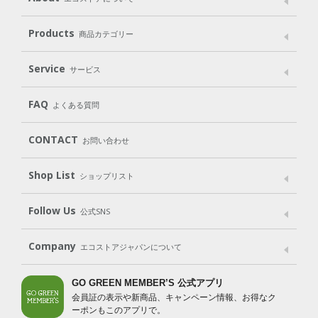
メッセージ
ブランドストーリー
製品へのこだわり
Products
商品カテゴリー
パッケージへのこだわり
動物実験をしない
Laundry
Dish
（洗たく用洗剤）
（食器用洗剤）
Service
サービス
遺伝子組み換えでない
Cleaning
Baby
Kids
（住居用洗剤）
（ベビー）
（キッズ）
User Guide
My Page
Mail Magazine
FAQ
よくある質問
Body
Hair
Oral care
（ボディ）
（ヘア）
（オーラルケア）
Subscription（定期便）
CONTACT
お問い合わせ
Goods
Kit
（グッズ）
（WEB限定キット）
Shop List
Gift set
ショップリスト
（ギフトセット）
Shop List
GO GREEN CARD
Follow Us
公式SNS
LINE＠
Instagram
Facebook
X
Company
エコストアジャパンについて
会社案内
ご利用規約
プライバシーポリシー
GO GREEN MEMBER’S 公式アプリ
会員証の表示や新商品、キャンペーン情報、お得なク
特定商取引法に基づく表示
免責事項
ーポンもこのアプリで。