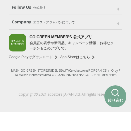
Shop List
GO GREEN CARD
Follow Us
公式SNS
LINE＠
Instagram
Facebook
X
Company
エコストアジャパンについて
会社案内
ご利用規約
プライバシーポリシー
GO GREEN MEMBER’S 公式アプリ
会員証の表示や新商品、キャンペーン情報、お得なク
特定商取引法に基づく表示
免責事項
ーポンもこのアプリで。
法人会員サービス
New Zealand Site
採用情報
Google Playでダウンロード
App Storeはこちら
MASH GO GREEN STORE
SNIDEL BEAUTY
Celvoke
to/one
F ORGANICS
/
O by F
La Maison Herboriste
Mitea ORGANIC
INNERSENSE
GO GREEN MEMBER'S
Copyright© 2021 ecostore JAPAN Ltd. All rights reserved.
絞り込む