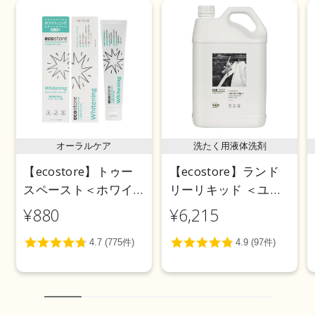
オーラルケア
洗たく用液体洗剤
【ecostore】トゥー
【ecostore】ランド
スペースト＜ホワイ
リーリキッド ＜ユー
トニング＞ 100g
カリ＞ 5L
¥880
¥6,215