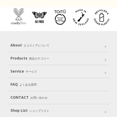
About
エコストアについて
メッセージ
ブランドストーリー
製品へのこだわり
Products
商品カテゴリー
パッケージへのこだわり
動物実験をしない
Laundry
Dish
（洗たく用洗剤）
（食器用洗剤）
Service
サービス
遺伝子組み換えでない
Cleaning
Baby
Kids
（住居用洗剤）
（ベビー）
（キッズ）
User Guide
My Page
Mail Magazine
FAQ
よくある質問
Body
Hair
Oral care
（ボディ）
（ヘア）
（オーラルケア）
Subscription（定期便）
CONTACT
お問い合わせ
Goods
Kit
（グッズ）
（WEB限定キット）
Shop List
Gift set
ショップリスト
（ギフトセット）