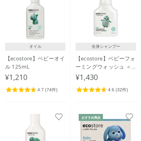
価格が安い
価格が高い
レビューが多い順
レビュー評価が高い順
オイル
全身シャンプー
人気順
【ecostore】ベビーオイ
【ecostore】ベビーフォ
ル 125mL
ーミングウォッシュ ＜
全身泡シャンプー＞
¥1,210
¥1,430
250mL
おすすめ商品