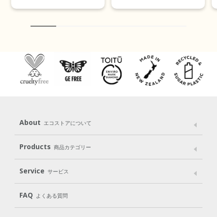
About
エコストアについて
メッセージ
ブランドストーリー
製品へのこだわり
Products
商品カテゴリー
パッケージへのこだわり
動物実験をしない
Laundry
Dish
（洗たく用洗剤）
（食器用洗剤）
Service
サービス
遺伝子組み換えでない
Cleaning
Baby
Kids
（住居用洗剤）
（ベビー）
（キッズ）
User Guide
My Page
Mail Magazine
FAQ
よくある質問
Body
Hair
Oral care
（ボディ）
（ヘア）
（オーラルケア）
Subscription（定期便）