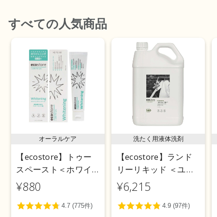
すべて
の人気商品
オーラルケア
洗たく用液体洗剤
【ecostore】トゥー
【ecostore】ランド
スペースト＜ホワイ
リーリキッド ＜ユー
トニング＞ 100g
カリ＞ 5L
¥880
¥6,215