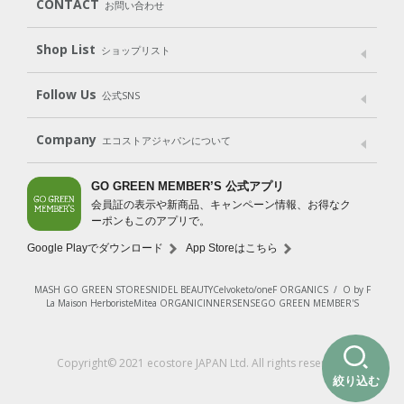
CONTACT
お問い合わせ
Goods
Kit
（グッズ）
（WEB限定キット）
Shop List
Gift set
ショップリスト
（ギフトセット）
Shop List
GO GREEN CARD
Follow Us
公式SNS
LINE＠
Instagram
Facebook
X
Company
エコストアジャパンについて
会社案内
ご利用規約
プライバシーポリシー
GO GREEN MEMBER’S 公式アプリ
会員証の表示や新商品、キャンペーン情報、お得なク
特定商取引法に基づく表示
免責事項
ーポンもこのアプリで。
法人会員サービス
New Zealand Site
採用情報
Google Playでダウンロード
App Storeはこちら
MASH GO GREEN STORE
SNIDEL BEAUTY
Celvoke
to/one
F ORGANICS
/
O by F
La Maison Herboriste
Mitea ORGANIC
INNERSENSE
GO GREEN MEMBER'S
Copyright© 2021 ecostore JAPAN Ltd. All rights reserved.
絞り込む