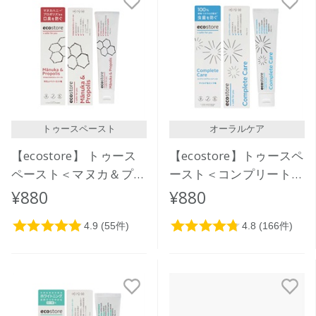
トゥースペースト
オーラルケア
【ecostore】 トゥース
【ecostore】トゥースペ
ペースト＜マヌカ＆プロ
ースト＜コンプリートケ
ポリス＞100ｇ
ア＞ 100g
¥880
¥880