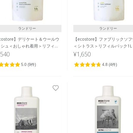
ランドリー
ランドリー
costore】デリケート＆ウールウ
【ecostore】ファブリックソ
ッシュ＜おしゃれ着用＞リフィル
＜シトラス＞リフィルパック1L
ク1L
,540
¥1,650