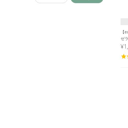
【e
ゼ
¥1