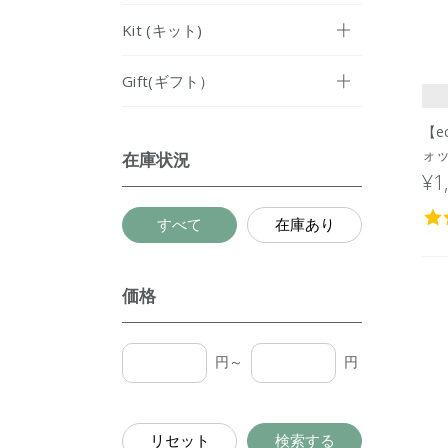
Kit (キット)
Gift(ギフト）
【e
ォ
在庫状況
パッ
¥1
すべて
在庫あり
価格
円～
円
リセット
検索する