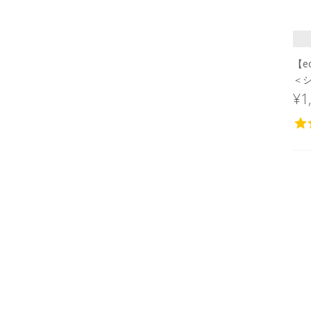
【e
＜シ
¥1