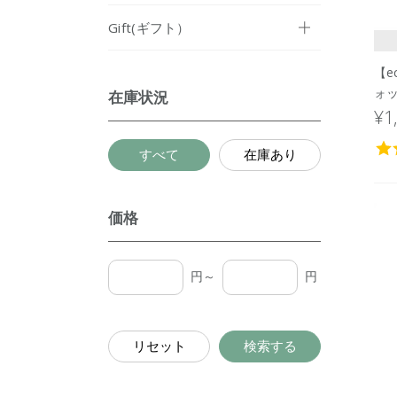
Gift(ギフト）
【e
ォ
在庫状況
パッ
¥1
すべて
在庫あり
価格
円～
円
リセット
検索する