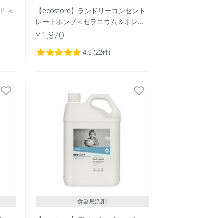
ド ＜
【ecostore】ランドリーコンセント
レートポンプ＜ゼラニウム＆オレン
ジ＞ 480mL
¥1,870
食器用洗剤