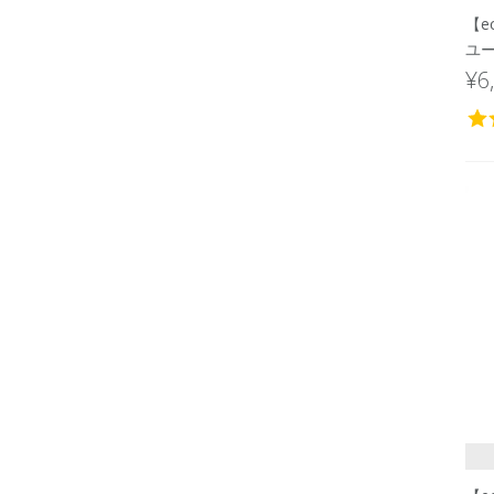
【e
ユー
¥6