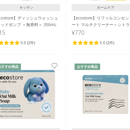
キッチン
ホームケア
costore】ディッシュウォッシュ
【ecostore】リフィルコンセ
ッドポンプ ＜無香料＞ 350mL
ート マルチクリーナー＜シト
50mL
15
¥770
おすすめ商品
おすすめ商品