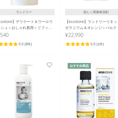
ランドリー
洗たく用液体洗剤
costore】デリケート＆ウールウ
【ecostore】ランドリーリキッ
ッシュ＜おしゃれ着用＞リフィル
ゼラニウム＆オレンジ＞バルク 2
ク1L
,540
¥22,990
おすすめ商品