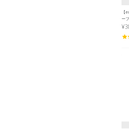
【e
ー
¥3