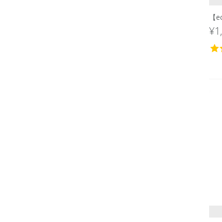
【e
¥1