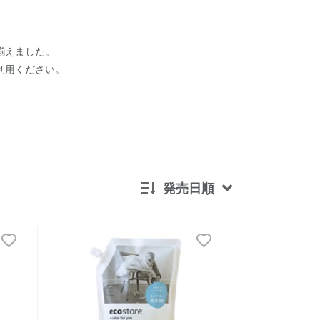
揃えました。
利用ください。
発売日順
新着順
発売日順
価格が安い
価格が高い
レビューが多い順