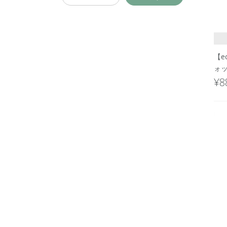
【e
ォッ
¥8