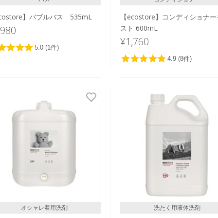
costore】バブルバス 535mL
【ecostore】コンディショナ
スト 600mL
,980
¥1,760
オシャレ着用洗剤
洗たく用液体洗剤