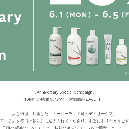
＼Anniversary Special Campaign／
10周年の感謝を込めて、対象商品20%OFF！
人と環境に配慮したニュージーランド発のデイリーケア。
アイテムを毎日の暮らしに迎え入れてくださり、
本当にありがとうござ
日頃の感謝のしるしとして、
特別なキャンペーンをご用意しました。