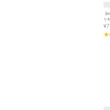
【e
リキ
¥7