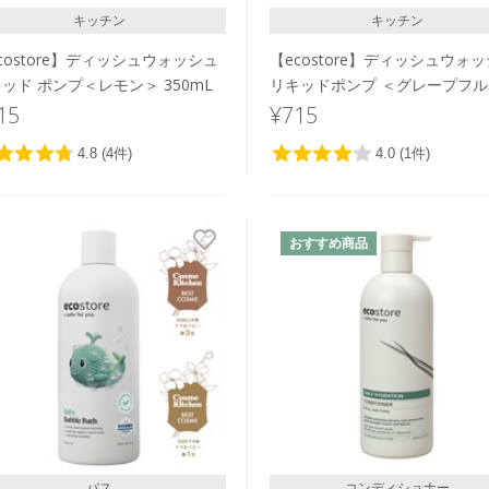
キッチン
キッチン
costore】ディッシュウォッシュ
【ecostore】ディッシュウォ
ッド ポンプ＜レモン＞ 350mL
リキッドポンプ ＜グレープフ
＞ 350mL
15
¥715
おすすめ商品
バス
コンディショナー