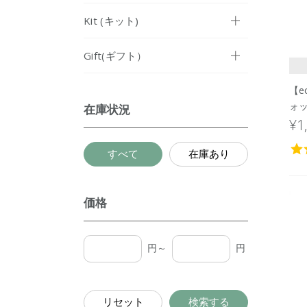
Kit (キット)
Gift(ギフト）
【e
ォ
在庫状況
パッ
¥1
すべて
在庫あり
価格
円～
円
リセット
検索する