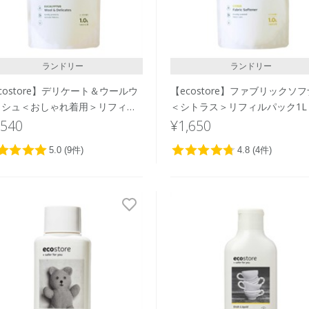
ランドリー
ランドリー
costore】デリケート＆ウールウ
【ecostore】ファブリックソ
ッシュ＜おしゃれ着用＞リフィル
＜シトラス＞リフィルパック1L
ク1L
,540
¥1,650