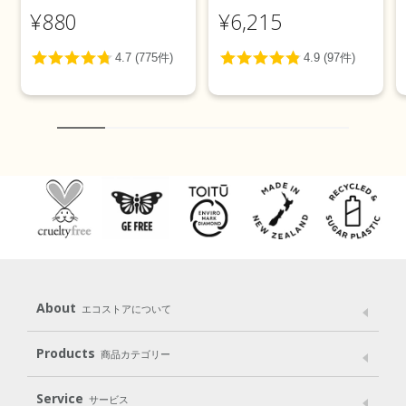
トニング＞ 100g
カリ＞ 5L
¥880
¥6,215
About
エコストアについて
メッセージ
ブランドストーリー
製品へのこだわり
Products
商品カテゴリー
パッケージへのこだわり
動物実験をしない
Laundry
Dish
（洗たく用洗剤）
（食器用洗剤）
Service
サービス