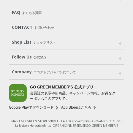
遺伝子組み換えでない
Cleaning
Baby
Kids
（住居用洗剤）
（ベビー）
（キッズ）
User Guide
My Page
Mail Magazine
FAQ
よくある質問
Body
Hair
Oral care
（ボディ）
（ヘア）
（オーラルケア）
Subscription（定期便）
CONTACT
お問い合わせ
Goods
Kit
（グッズ）
（WEB限定キット）
Shop List
Gift set
ショップリスト
（ギフトセット）
Shop List
GO GREEN CARD
Follow Us
公式SNS
LINE＠
Instagram
Facebook
X
Company
エコストアジャパンについて
会社案内
ご利用規約
プライバシーポリシー
GO GREEN MEMBER’S 公式アプリ
会員証の表示や新商品、キャンペーン情報、お得なク
特定商取引法に基づく表示
免責事項
ーポンもこのアプリで。
法人会員サービス
New Zealand Site
採用情報
Google Playでダウンロード
App Storeはこちら
MASH GO GREEN STORE
SNIDEL BEAUTY
Celvoke
to/one
F ORGANICS
/
O by F
La Maison Herboriste
Mitea ORGANIC
INNERSENSE
GO GREEN MEMBER'S