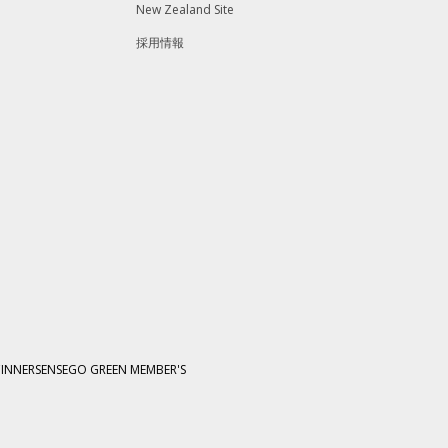
New Zealand Site
採用情報
C
INNERSENSE
GO GREEN MEMBER'S