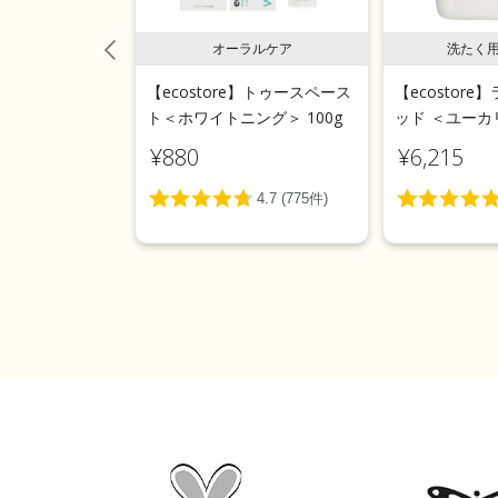
系漂白剤
オーラルケア
洗たく
e】ソーク＆ウォッ
【ecostore】トゥースペース
【ecostor
＜無香料＞ 1kg
ト＜ホワイトニング＞ 100g
ッド ＜ユーカリ
¥880
¥6,215