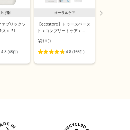
上げ剤
オーラルケア
ラン
e】ファブリックソ
【ecostore】トゥースペース
【ecostor
ス＞ 5L
ト＜コンプリートケア＞
ールウォッシ
100g
用＞リフィルパ
¥880
¥1,540