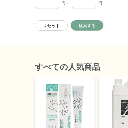
円～
円
リセット
検索する
すべて
の人気商品