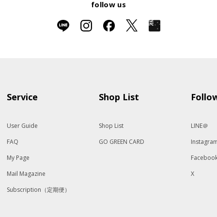
follow us
Service
Shop List
Follo
User Guide
Shop List
LINE＠
FAQ
GO GREEN CARD
Instagra
My Page
Faceboo
Mail Magazine
X
Subscription（定期便）