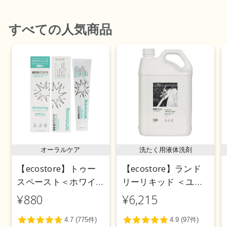
すべて
の人気商品
オーラルケア
洗たく用液体洗剤
【ecostore】トゥー
【ecostore】ランド
スペースト＜ホワイ
リーリキッド ＜ユー
トニング＞ 100g
カリ＞ 5L
¥880
¥6,215