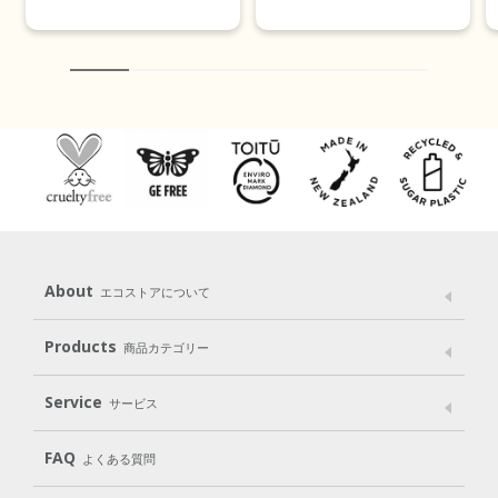
About
エコストアについて
メッセージ
ブランドストーリー
製品へのこだわり
Products
商品カテゴリー
パッケージへのこだわり
動物実験をしない
Laundry
Dish
（洗たく用洗剤）
（食器用洗剤）
Service
サービス
遺伝子組み換えでない
Cleaning
Baby
Kids
（住居用洗剤）
（ベビー）
（キッズ）
User Guide
My Page
Mail Magazine
FAQ
よくある質問
Body
Hair
Oral care
（ボディ）
（ヘア）
（オーラルケア）
Subscription（定期便）