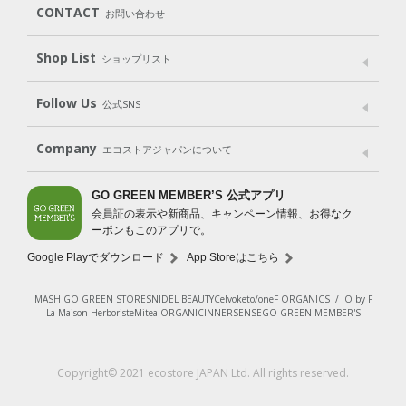
CONTACT
お問い合わせ
Goods
Kit
（グッズ）
（WEB限定キット）
Shop List
Gift set
ショップリスト
（ギフトセット）
Shop List
GO GREEN CARD
Follow Us
公式SNS
LINE＠
Instagram
Facebook
X
Company
エコストアジャパンについて
会社案内
ご利用規約
プライバシーポリシー
GO GREEN MEMBER’S 公式アプリ
会員証の表示や新商品、キャンペーン情報、お得なク
特定商取引法に基づく表示
免責事項
ーポンもこのアプリで。
法人会員サービス
New Zealand Site
採用情報
Google Playでダウンロード
App Storeはこちら
MASH GO GREEN STORE
SNIDEL BEAUTY
Celvoke
to/one
F ORGANICS
/
O by F
La Maison Herboriste
Mitea ORGANIC
INNERSENSE
GO GREEN MEMBER'S
Copyright© 2021 ecostore JAPAN Ltd. All rights reserved.