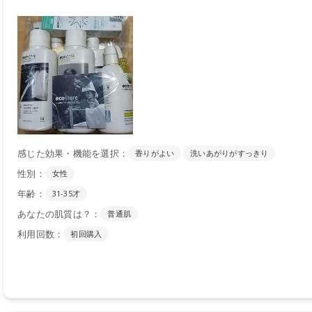
感じた効果・機能を選択：
香りがよい
洗いあがりがすっきり
性別：
女性
年齢：
31-35才
あなたの肌質は？：
普通肌
利用回数：
初回購入