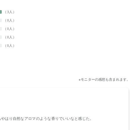
3人
0人
0人
0人
0人
もやはり自然なアロマのような香りでいいなと感じた。