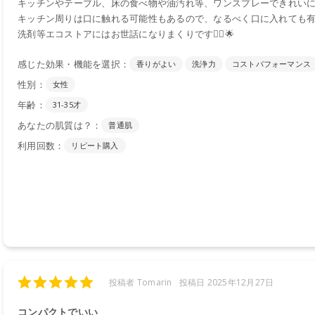
キッチンやテーブル、床の食べ物や油汚れ等、ワンスプレーできれいに
キッチン周りは口に触れる可能性もあるので、なるべく口に入れても
洗剤等エコストアにはお世話になりまくりです🙂‍↕️🌟
感じた効果・機能を選択：
香りがよい
洗浄力
コストパフォーマンス
性別：
女性
年齢：
31-35才
あなたの肌質は？：
普通肌
利用回数：
リピート購入
投稿者 Tomarin
投稿日 2025年12月27日
コンパクトでいい