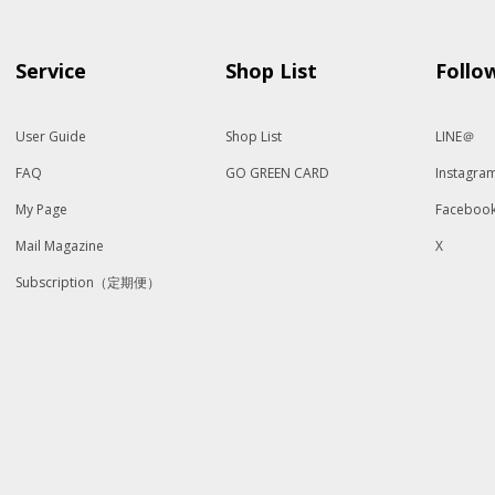
Service
Shop List
Follo
User Guide
Shop List
LINE＠
FAQ
GO GREEN CARD
Instagra
My Page
Faceboo
Mail Magazine
X
Subscription（定期便）